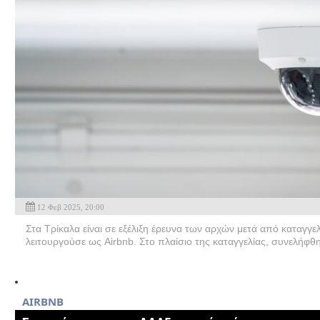
12 Φεβ 2025, 20:00
Στα Τρίκαλα είναι σε εξέλιξη έρευνα των αρχών μετά από καταγγε
λειτουργούσε ως Airbnb. Στο πλαίσιο της καταγγελίας, συνελήφθ
AIRBNB