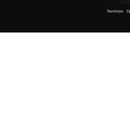
Ταυτότητα
Ό