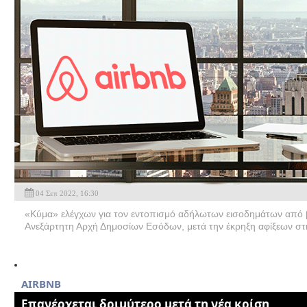
04 Σεπ 2022, 16:30
«Κύμα» ελέγχων για τον εντοπισμό αδήλωτων εισοδημάτων από β
Ανεξάρτητη Αρχή Δημοσίων Εσόδων, μετά την έκρηξη αφίξεων στη
AIRBNB
Επανέρχεται δριμύτερο μετά τη νέα κρίση