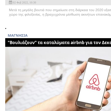
02 Φεβ 2022, 10:30
Μετά τη μεγάλη βουτιά που σημείωσε στη διάρκεια του 2020 εξαι
χώρο της φιλοξενίας, η βραχυχρόνια μίσθωση ακινήτων επανακάμ
MAΓΝΗΣΙΑ
"Βουλιάζουν" τα καταλύματα airbnb για τον Δε