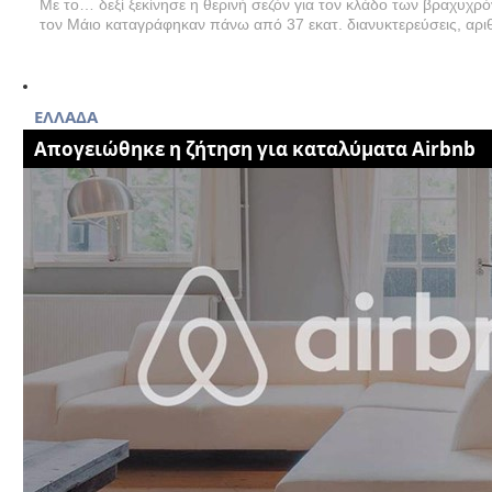
Με το… δεξί ξεκίνησε η θερινή σεζόν για τον κλάδο των βραχυ
τον Μάιο καταγράφηκαν πάνω από 37 εκατ. διανυκτερεύσεις, αρι
EΛΛΑΔΑ
Απογειώθηκε η ζήτηση για καταλύματα Airbnb