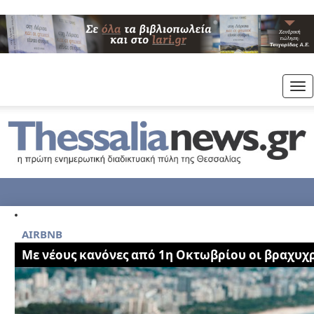
Tog
nav
AIRBNB
Με νέους κανόνες από 1η Οκτωβρίου οι βραχυχ