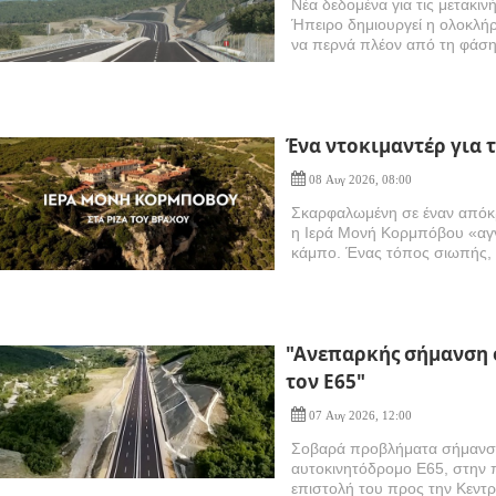
Νέα δεδομένα για τις μετακιν
Ήπειρο δημιουργεί η ολοκλή
να περνά πλέον από τη φάση
Ένα ντοκιμαντέρ για
08 Αυγ 2026, 08:00
Σκαρφαλωμένη σε έναν απόκ
η Ιερά Μονή Κορμπόβου «αγν
κάμπο. Ένας τόπος σιωπής, π
"Ανεπαρκής σήμανση 
τον Ε65"
07 Αυγ 2026, 12:00
Σοβαρά προβλήματα σήμανση
αυτοκινητόδρομο Ε65, στην π
επιστολή του προς την Κεντρ