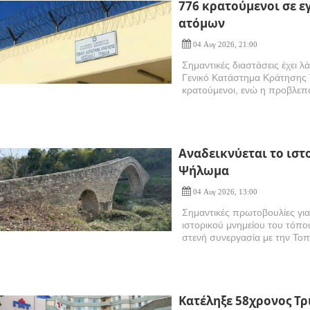
776 κρατούμενοι σε ε
ατόμων
04 Αυγ 2026, 21:00
Σημαντικές διαστάσεις έχει
Γενικό Κατάστημα Κράτησης 
κρατούμενοι, ενώ η προβλεπ
Αναδεικνύεται το ιστ
Ψήλωμα
04 Αυγ 2026, 13:00
Σημαντικές πρωτοβουλίες για
ιστορικού μνημείου του τόπο
στενή συνεργασία με την Τοπ
Kατέληξε 58χρονος Τρ