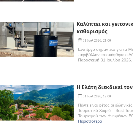
Kαλύπτει και γειτονι
καθαρισμός
31 Ιουλ 2026, 21:00
Ενα έργο σημαντικό για τα Με
περιβάλλον επισκέφθηκε ο Δ
Παρασκευή 31 Ιουλίου 2026.
Η Eλάτη διεκδικεί τον
31 Ιουλ 2026, 12:00
Πέντε είναι φέτος οι ελληνικ
Τουριστικό Χωριό – Best Tou
Τουρισμού των Ηνωμένων Εθνώ
Περισσότερα