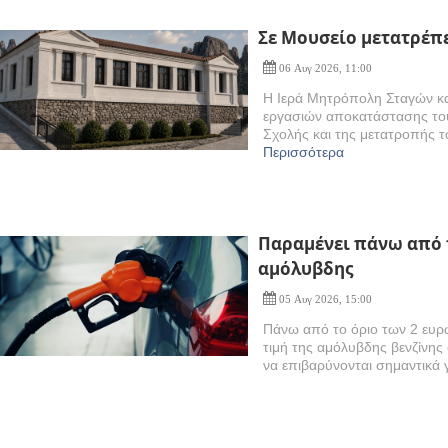
Σε Μουσείο μετατρέπ
06 Αυγ 2026, 11:00
Η Ιερά Μητρόπολη Σταγών κ
εργασιών αποκατάστασης του
Σχολής και της μετατροπής τ
Περισσότερα
Παραμένει πάνω από τ
αμόλυβδης
05 Αυγ 2026, 15:00
Πάνω από το όριο των 2 ευρώ
τιμή της αμόλυβδης βενζίνης
να επιβαρύνονται σημαντικά γ