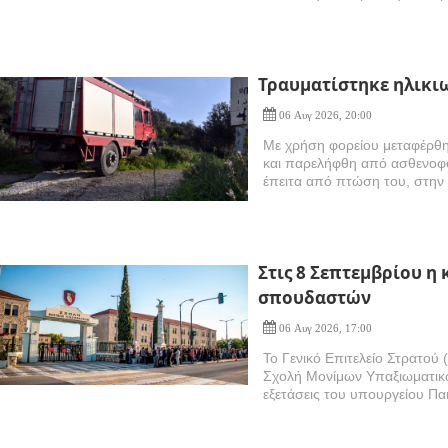
Τραυματίστηκε ηλικι
06 Αυγ 2026, 20:00
Με χρήση φορείου μεταφέρθη
και παρελήφθη από ασθενοφό
έπειτα από πτώση του, στην
Στις 8 Σεπτεμβρίου η
σπουδαστών
06 Αυγ 2026, 17:00
Το Γενικό Επιτελείο Στρατού 
Σχολή Μονίμων Υπαξιωματικώ
εξετάσεις του υπουργείου Πα