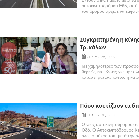
αυτοκινητοδρόμου Ε65, από 
του δρόμου άρχισε να εμφανί
Συγκρατημένη η κίνη
Τρικάλων
01 Αυγ 2026, 13:00
Με χαμηλότερες των προσδοκι
θερινές εκπτώσεις για την π
καταστημάτων, καθώς η κατα
Πόσο κοστίζουν τα δι
01 Αυγ 2026, 12:00
Ο νέος αυτοκινητόδρομος συν
Οδό. Ο Αυτοκινητόδρομος Κεν
όλο το μήκος του, μετά την 