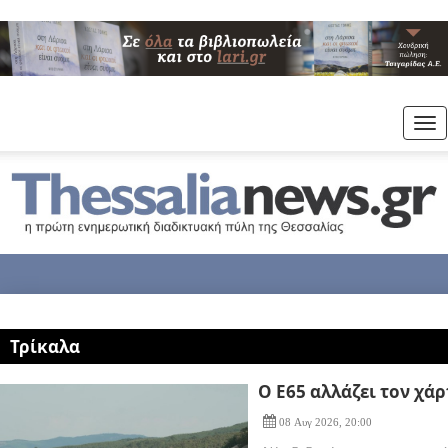
Tog
nav
Τρίκαλα
Ο Ε65 αλλάζει τον χά
08 Αυγ 2026, 20:00