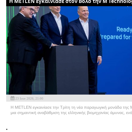
Η METLEN εγκαινίασε στον Βόλο την M Technolo
23 Ιουν 2026, 21:00
Η METLEN εγκαινίασε την Τρίτη τη νέα παραγωγική μονάδα της
μια σημαντική αναβάθμιση της ελληνικής βιομηχανίας άμυνας, ενό