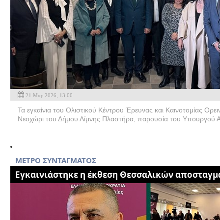
21 Μαρ 2026, 13:00
Τα εγκαίνια του Ολιστικού Κέντρου Έρευνας και Καινοτομίας Ο
Νεοχώρι του Δήμου Λίμνης Πλαστήρα, παρουσία του Υπουργού Α
METΡΟ ΣΥΝΤΑΓΜΑΤΟΣ
Εγκαινιάστηκε η έκθεση Θεσσαλικών αποσταγ