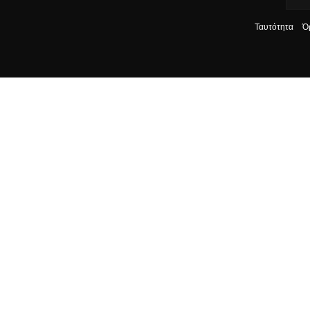
Ταυτότητα
Ό