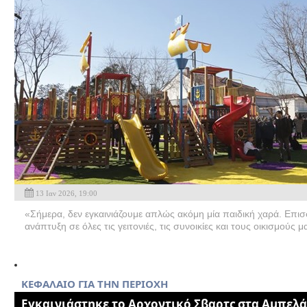
13 Ιαν 2026, 19:00
«Σήμερα, δεν εγκαινιάζουμε απλώς ακόμη μία παιδική χαρά. Επι
ανάπτυξη σε όλες τις γειτονιές, τις συνοικίες και τους οικισμούς μ
ΚΕΦΑΛΑΙΟ ΓΙΑ ΤΗΝ ΠΕΡΙΟΧΗ
Eγκαινιάστηκε το Αρχοντικό Σβαρτς στα Αμπελ