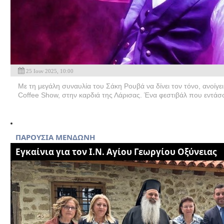
25 Ιουν 2025, 10:00
Με τη μεγάλη συναυλία του Σάκη Ρουβά να δίνει τον τόνο, ανοίγει
Coffee Show, στην καρδιά της Λάρισας. Ένα φεστιβάλ που εντάσσε
ΠΑΡΟΥΣΙΑ ΜΕΝΔΩΝΗ
Εγκαίνια για τον Ι.Ν. Αγίου Γεωργίου Οξύνειας