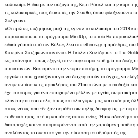
καλοκαίρι. Η ίδια με τον σύζυγό της, Κερτ Ράσελ και την κόρη τη
τις καλοκαιρινές τους διακοπές την Σκιάθο, όπου φιλοξενούνται 
Χόλιγουντ.
«Οι πρώτες συζητήσεις μαζί της έγιναν το καλοκαίρι του 2019 κ
παρουσιάσουμε το πρόγραμμα MindUp, το οποίο θα παρακολουθή
ειδικά γι΄αυτό από τον Βόλο», λέει στο ethnos.gr η πρόεδρος του
Κατερίνα Χατζηκωνσταντίνου. Η Γκόλντι Χον ίδρυσε το The Goldi
ως απάντηση, όπως εξηγεί, στην παγκόσμια επιδημία παιδικής επ
αυτοκτονιών. Βασισμένο στην νευροεπιστήμη, το πρόγραμμα MindU
εργαλεία που χρειάζονται για να διαχειριστούν το άγχος, να ελέ
αντιμετωπίσουν τις προκλήσεις του 21ου αιώνα με αισιοδοξία και δ
έχει ο κόσμος για ένα ευτυχισμένο μέλλον με υγεία, σωματική κα
κλονίστηκα τόσο πολύ, όπως και όλοι γύρω μας και ο κόσμος άλλ
στους νέους που έδειξαν σημάδια σιωπηλής δυσφορίας, με συμπ
επιθετικότητας, ακόμη και τάσεις αυτοκτονίας. Ήταν αδιανόητο 
διαταραχές και να απομακρύνονται από την χαρούμενη παιδική το
αναλύοντας το σκεπτικό για την σύσταση του ιδρύματός της.