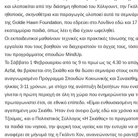
και υλοποιείται από την διάσημη ηθοποιό του Χόλιγουντ, την Γκ
ηθοποιός, σκηνοθέτρια και παραγωγός υλοποιεί αυτά τα σεμινάρ
της Goldie Hawn Foundation, που εδρεύει στο Λονδίνο εδώ και 17 
εκατομμύρια παιδιά, όπως λέει η ίδια έχουν ωφεληθεί.
Οι εκπαιδευτικοί μαθαίνουν τεχνικές και πρακτικές τόνωσης της
εργαλεία που τους βοηθούν να διαχειριστούν το άγχος τους, τόσ
του προγράμματος σπουδών MindUp.
Το Σάββατο 1 Φεβρουαρίου από τις 9 το πρωί ως τις 4.30 το από
Azfal, θα βρίσκεται στη Σκιάθο και θα δώσει σεμινάριο στους εκπ
αναγνωρισμένο Πρόγραμμα Σπουδών Κοινωνικής και Συναισθημα
ηλικίας 3-11 χρόνων, με στόχο της ανάπτυξη δεξιοτήτων που ενι
γίνεται η πρώτη περιοχή σε όλη τη χώρα που ενημερώνεται για 
πρωταγωνιστεί έτσι, σε εθνικό επίπεδο. «Είμαι ενθουσιασμένη π
αγαπημένη μου Σκιάθο. Ήταν ένα όνειρο ζωής εδώ και χρόνια κ
Τζούμας, και ο Πολιτιστικός Σύλλογος «Η Σκιάθος» το πραγματο
τα παιδιά του νησιού, την ψυχική τους υγείας και την ευτυχία να 
αναφέρει σε μήνυμά της η Γκόλντι Χον, ανανεώνοντας το ραντεβο