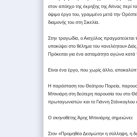
στον απόηχο της έκρηξης της Αίτνας περί το
όψιμο έργο του, γραμμένο μετά την Ορέστει
διαμονής του στη Σικελία.
Στην τραγωδία, ο Αισχύλος πραγματεύεται
υποκύψει στο θέλημα του «ανελέητου» Διός
Πρόκειται για ένα ασταμάτητο αγώνα κατά
Είναι ένα έργο, που χωρίς άλλο, αποκαλύπτ
Η παράσταση του Θεάτρου Πορεία, παρουσ
Μπινιάρη στη δεύτερη παρουσία του στο Θέα
πρωταγωνιστών και το Γιάννη Στάνκογλου σ
Ο σκηνοθέτης Άρης Μπινιάρης σημειώνει:
Στον «Προμηθέα Δεσμώτη» η σύλληψη, η δομ