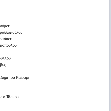
ονόμου
αφυλλοπούλου
αντάκου
υμοπούλου
φύλλου
άβος
ο Δήμητρα Καίσαρη
εία Τάσκου