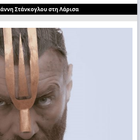
ιάννη Στάνκογλου στη Λάρισα