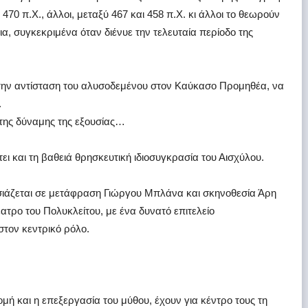
 470 π.Χ., άλλοι, μεταξύ 467 και 458 π.Χ. κι άλλοι το θεωρούν
α, συγκεκριμένα όταν διένυε την τελευταία περίοδο της
 την αντίσταση του αλυσοδεμένου στον Καύκασο Προμηθέα, να
.
 της δύναμης της εξουσίας…
ει και τη βαθειά θρησκευτική ιδιοσυγκρασία του Αισχύλου.
ιάζεται σε μετάφραση Γιώργου Μπλάνα και σκηνοθεσία Άρη
τρο του Πολυκλείτου, με ένα δυνατό επιτελείο
τον κεντρικό ρόλο.
ή και η επεξεργασία του μύθου, έχουν για κέντρο τους τη