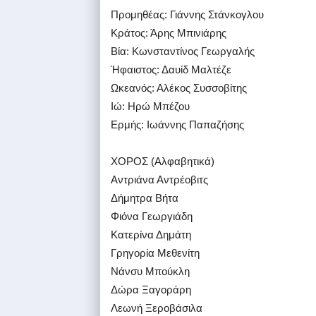
Προμηθέας: Γιάννης Στάνκογλου
Κράτος: Άρης Μπινιάρης
Βία: Κωνσταντίνος Γεωργαλής
Ήφαιστος: Δαυίδ Μαλτέζε
Ωκεανός: Αλέκος Συσσοβίτης
Ιώ: Ηρώ Μπέζου
Ερμής: Ιωάννης Παπαζήσης
ΧΟΡΟΣ (Αλφαβητικά)
Αντριάνα Αντρέοβιτς
Δήμητρα Βήτα
Φιόνα Γεωργιάδη
Κατερίνα Δημάτη
Γρηγορία Μεθενίτη
Νάνσυ Μπούκλη
Δώρα Ξαγοράρη
Λεωνή Ξεροβάσιλα