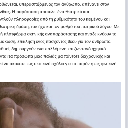
ρθώνεται, υπερασπιζόμενος τον άνθρωπο, απέναντι στον
νίδας. Η παράσταση αποτελεί ένα θεατρικό και
ντλούν πληροφορίες από τη ρυθμικότητα του κειμένου και
θεατρική δράση, τον ήχο και τον ρυθμό του ποιητικού λόγου. Με
ική πλατφόρμα σκηνικής αναπαράστασης και αναδεικνύουν το
ιμάκωση, επίκληση ενός πάσχοντος θεού για τον άνθρωπο.
υθμοί, δημιουργούν ένα παλλόμενο και ζωντανό ηχητικό
νται τα πρόσωπα μιας παλιάς μα πάντοτε διαχρονικής και
εί να ακουστεί ως σκοτεινό σχόλιο για το παρόν ή ως φωτεινή