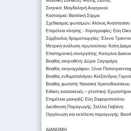
Μουσική Σύνθεση: Φώτης Σιώτας
Σκηνικά: Μαγδαληνή Αυγερινού
Κοστούμια: Βασιλική Σύρμα
Σχεδιασμός φωτισμών: Αλέκος Αναστασίου
Επιμέλεια κίνησης - Χορογραφίες: Εύη Οικ
Σύμβουλος δραματουργίας: Έλενα Τριαντ
Μετρική ανάλυση πρωτοτύπου: Καίτη Διαμ
Επιστημονική συνεργάτης: Κατερίνα Διακο
Βοηθός σκηνοθέτη: Δώρα Ξαγοράρη
Βοηθός σκηνογράφου: Ξένια Παπατριαντα
Βοηθός ενδυματολόγου: Αλέξανδρος Γαρν
Bοηθός φωτιστή: Ναυσικά Χριστοδουλάκου
Ειδικές κατασκευές – γλυπτική: Eργαστήρι
Επιμέλεια μακιγιάζ: Eύη Ζαφειροπούλου
Διεύθυνση Παραγωγής: Στέλλα Γιοβάνη
Οργάνωση και εκτέλεση παραγωγής: Βασιλ
ΔΙΑΝΟΜΗ