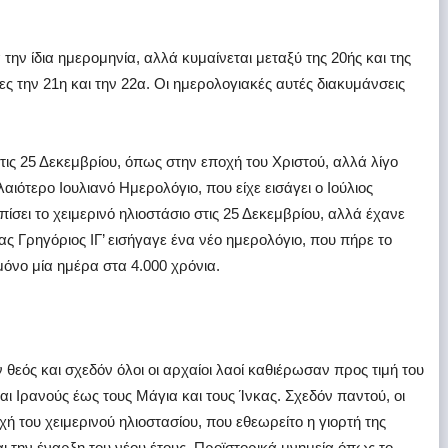
 την ίδια ημερομηνία, αλλά κυμαίνεται μεταξύ της 20ής και της
ες την 21η και την 22α. Οι ημερολογιακές αυτές διακυμάνσεις
στις 25 Δεκεμβρίου, όπως στην εποχή του Χριστού, αλλά λίγο
λαιότερο Ιουλιανό Ημερολόγιο, που είχε εισάγει ο Ιούλιος
πίσει το χειμερινό ηλιοστάσιο στις 25 Δεκεμβρίου, αλλά έχανε
ας Γρηγόριος ΙΓ’ εισήγαγε ένα νέο ημερολόγιο, που πήρε το
μόνο μία ημέρα στα 4.000 χρόνια.
θεός και σχεδόν όλοι οι αρχαίοι λαοί καθιέρωσαν προς τιμή του
αι Ιρανούς έως τους Μάγια και τους Ίνκας. Σχεδόν παντού, οι
ή του χειμερινού ηλιοστασίου, που εθεωρείτο η γιορτή της
ι την έναρξη του νέου έτους. Προϊστορικά μνημεία όπως το