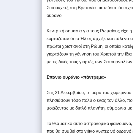
Στόουνχετζ στη Βρετανία πιστεύεται ότι σχ
ουρανό.
Κεντρική σημασία για τους Ρωμαίους είχε η 
εορταζόταν ότι ο Ήλιος άρχιζε και πάλι να 
πρώτοι χριστιανοί στη Ρώμη, οι οποίοι κα
γιορτάζουν τη γέννηση του Χριστού την ίδι
με τις δικές τους γιορτές των Σατουρναλίων
Σπάνιο ουράνιο «πάντρεμα»
Στις 21 Δεκεμβρίου, τη μέρα του χειμερινού
πλησιάσουν τόσο πολύ ο ένας τον άλλο, που
μοιάζοντας με διπλό πλανήτη, σύμφωνα με
Το θεαματικό αυτό αστρονομικό φαινόμενο,
που θα συμβεί στο γήινο νυχτερινό ουρανό