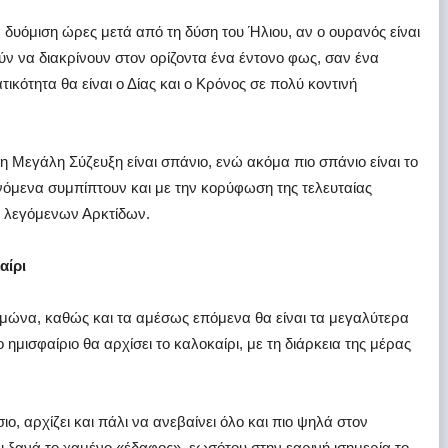
 δυόμιση ώρες μετά από τη δύση του Ήλιου, αν ο ουρανός είναι
ν να διακρίνουν στον ορίζοντα ένα έντονο φως, σαν ένα
κότητα θα είναι ο Δίας και ο Κρόνος σε πολύ κοντινή
τη Μεγάλη Σύζευξη είναι σπάνιο, ενώ ακόμα πιο σπάνιο είναι το
νόμενα συμπίπτουν και με την κορύφωση της τελευταίας
ν λεγόμενων Αρκτίδων.
αίρι
ειμώνα, καθώς και τα αμέσως επόμενα θα είναι τα μεγαλύτερα
ο ημισφαίριο θα αρχίσει το καλοκαίρι, με τη διάρκεια της μέρας
ιο, αρχίζει και πάλι να ανεβαίνει όλο και πιο ψηλά στον
ι ξανά το χαμένο «έδαφος», εωσότου στην εαρινή ισημερία το