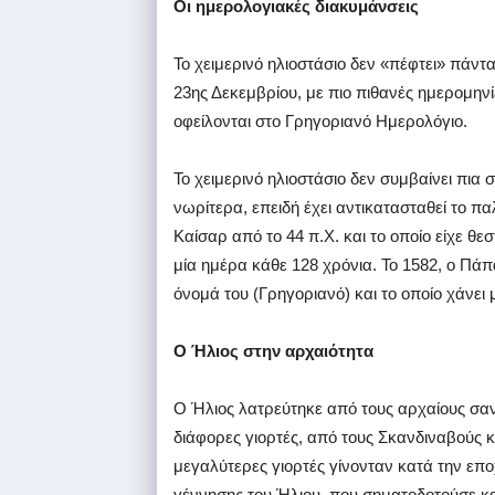
Οι ημερολογιακές διακυμάνσεις
Το χειμερινό ηλιοστάσιο δεν «πέφτει» πάντα
23ης Δεκεμβρίου, με πιο πιθανές ημερομηνί
οφείλονται στο Γρηγοριανό Ημερολόγιο.
Το χειμερινό ηλιοστάσιο δεν συμβαίνει πια 
νωρίτερα, επειδή έχει αντικατασταθεί το πα
Καίσαρ από το 44 π.Χ. και το οποίο είχε θεσ
μία ημέρα κάθε 128 χρόνια. Το 1582, ο Πάπ
όνομά του (Γρηγοριανό) και το οποίο χάνει 
Ο Ήλιος στην αρχαιότητα
Ο Ήλιος λατρεύτηκε από τους αρχαίους σαν 
διάφορες γιορτές, από τους Σκανδιναβούς κ
μεγαλύτερες γιορτές γίνονταν κατά την εποχ
γέννησης του Ήλιου, που σηματοδοτούσε κα