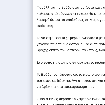
Παράλληλα, το βράδυ στον ορίζοντα και για
καθαρός από σύννεφα οι τυχεροί θα μπορού
λαμπρό άστρο, το οποίο όμως στην πραγματι
απόσταση.
Το να συμπέσει το χειμερινό ηλιοστάσιο με 
γεγονός πως τα δύο αστρονομικά αυτά φαι
βροχής διαττόντων αστέρων του έτους, τω
Στο νότιο ημισφαίριο θα αρχίσει το καλοκ
Το βράδυ του ηλιοστασίου, το πρώτο του χ
του έτους σε διάρκεια. Αντίστροφα, στο νότι
να βρίσκεται στο αποκορύφωμά της.
Όταν ο Ήλιος περάσει το χειμερινό ηλιοστάσ
ουρανό, με αποτέλεσμα η ημέρα να κερδίζε