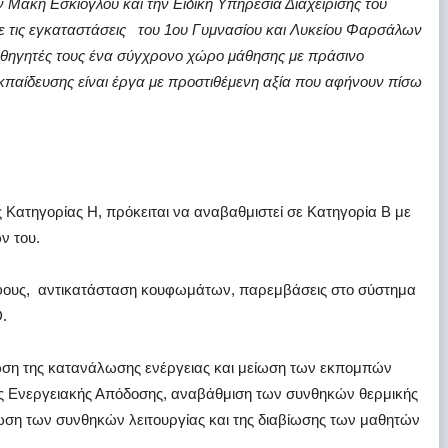
Μάκη Εσκίογλου και την Ειδική Υπηρεσία Διαχείρισης του
 τις εγκαταστάσεις του 1ου Γυμνασίου και Λυκείου Φαρσάλων
καθηγητές τους ένα σύγχρονο χώρο μάθησης με πράσινο
κπαίδευσης είναι έργα με προστιθέμενη αξία που αφήνουν πίσω
 Κατηγορίας Η, πρόκειται να αναβαθμιστεί σε Κατηγορία Β με
ν του.
φους, αντικατάσταση κουφωμάτων, παρεμβάσεις στο σύστημα
.
ωση της κατανάλωσης ενέργειας και μείωση των εκπομπών
ς Ενεργειακής Απόδοσης, αναβάθμιση των συνθηκών θερμικής
τίωση των συνθηκών λειτουργίας και της διαβίωσης των μαθητών