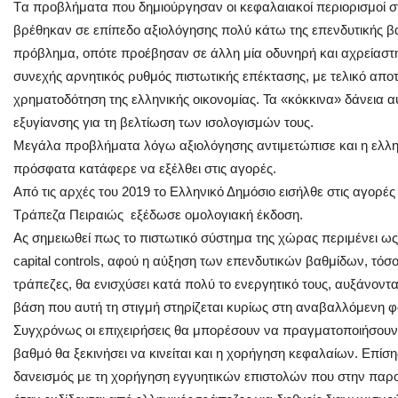
Tα προβλήματα που δημιούργησαν οι κεφαλαιακοί περιορισμοί σ
βρέθηκαν σε επίπεδο αξιολόγησης πολύ κάτω της επενδυτικής β
πρόβλημα, οπότε προέβησαν σε άλλη μία οδυνηρή και αχρείαστ
συνεχής αρνητικός ρυθμός πιστωτικής επέκτασης, με τελικό απο
χρηματοδότηση της ελληνικής οικονομίας. Τα «κόκκινα» δάνεια
εξυγίανσης για τη βελτίωση των ισολογισμών τους.
Μεγάλα προβλήματα λόγω αξιολόγησης αντιμετώπισε και η ελληνι
πρόσφατα κατάφερε να εξέλθει στις αγορές.
Από τις αρχές του 2019 το Ελληνικό Δημόσιο εισήλθε στις αγορές
Τράπεζα Πειραιώς εξέδωσε ομολογιακή έκδοση.
Ας σημειωθεί πως το πιστωτικό σύστημα της χώρας περιμένει ω
capital controls, αφού η αύξηση των επενδυτικών βαθμίδων, τόσο σ
τράπεζες, θα ενισχύσει κατά πολύ το ενεργητικό τους, αυξάνοντ
βάση που αυτή τη στιγμή στηρίζεται κυρίως στη αναβαλλόμενη φ
Συγχρόνως οι επιχειρήσεις θα μπορέσουν να πραγματοποιήσουν
βαθμό θα ξεκινήσει να κινείται και η χορήγηση κεφαλαίων. Επίσης
δανεισμός με τη χορήγηση εγγυητικών επιστολών που στην παρ