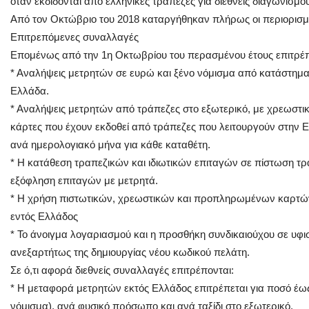
όταν εκδίδονται από ελληνικές τράπεζες για διεθνείς διαγωνισμο
Από τον Οκτώβριο του 2018 καταργήθηκαν πλήρως οι περιορισμο
Επιτρεπόμενες συναλλαγές
Επομένως από την 1η Οκτωβρίου του περασμένου έτους επιτρέπ
* Αναλήψεις μετρητών σε ευρώ και ξένο νόμισμα από κατάστημα
Ελλάδα.
* Αναλήψεις μετρητών από τράπεζες στο εξωτερικό, με χρεωστι
κάρτες που έχουν εκδοθεί από τράπεζες που λειτουργούν στην Ε
ανά ημερολογιακό μήνα για κάθε καταθέτη.
* Η κατάθεση τραπεζικών και ιδιωτικών επιταγών σε πίστωση τρ
εξόφληση επιταγών με μετρητά.
* Η χρήση πιστωτικών, χρεωστικών και προπληρωμένων καρτών
εντός Ελλάδος
* Το άνοιγμα λογαριασμού και η προσθήκη συνδικαιούχου σε υφι
ανεξαρτήτως της δημιουργίας νέου κωδικού πελάτη.
Σε ό,τι αφορά διεθνείς συναλλαγές επιτρέπονται:
* Η μεταφορά μετρητών εκτός Ελλάδος επιτρέπεται για ποσό έως
νόμισμα), ανά φυσικό πρόσωπο και ανά ταξίδι στο εξωτερικό.