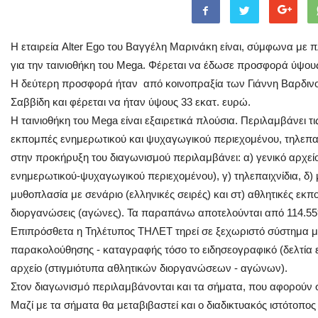
Η εταιρεία Alter Ego του Βαγγέλη Μαρινάκη είναι, σύμφωνα με π
για την ταινιοθήκη του Mega. Φέρεται να έδωσε προσφορά ύψους
Η δεύτερη προσφορά ήταν από κοινοπραξία των Γιάννη Βαρδινο
Σαββίδη και φέρεται να ήταν ύψους 33 εκατ. ευρώ.
Η ταινιοθήκη του Mega είναι εξαιρετικά πλούσια. Περιλαμβάνει τι
εκπομπές ενημερωτικού και ψυχαγωγικού περιεχομένου, τηλεπα
στην προκήρυξη του διαγωνισμού περιλαμβάνει: α) γενικό αρχεί
ενημερωτικού-ψυχαγωγικού περιεχομένου), γ) τηλεπαιχνίδια, δ) 
μυθοπλασία με σενάριο (ελληνικές σειρές) και στ) αθλητικές εκπ
διοργανώσεις (αγώνες). Τα παραπάνω αποτελούνται από 114.559
Επιπρόσθετα η Τηλέτυπος ΤΗΛΕΤ τηρεί σε ξεχωριστό σύστημα 
παρακολούθησης - καταγραφής τόσο το ειδησεογραφικό (δελτία ε
αρχείο (στιγμιότυπα αθλητικών διοργανώσεων - αγώνων).
Στον διαγωνισμό περιλαμβάνονται και τα σήματα, που αφορούν σ
Μαζί με τα σήματα θα μεταβιβαστεί και ο διαδικτυακός ιστότοπος