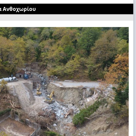
α Ανθοχωρίου