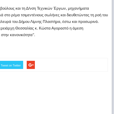
μβούλους και τη Δ/νση Τεχνικών Έργων, μηχανήματα
ά στο ρέμα τσιμεντένιους σωλήνες και διευθετώντας τη ροή του
πλευρά του Δήμου Λίμνης Πλαστήρα, έστω και προσωρινά.
φερειάρχη Θεσσαλίας κ. Κώστα Αγοραστό η άμεση
στην κανονικότητα’’.
Tweet on Twitter