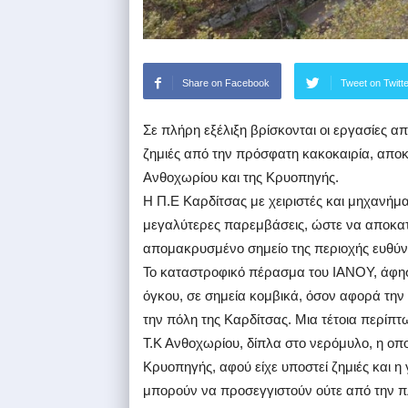
Share on Facebook
Tweet on Twitt
Σε πλήρη εξέλιξη βρίσκονται οι εργασίες 
ζημιές από την πρόσφατη κακοκαιρία, αποκ
Ανθοχωρίου και της Κρυοπηγής.
Η Π.Ε Καρδίτσας με χειριστές και μηχανήμα
μεγαλύτερες παρεμβάσεις, ώστε να αποκατ
απομακρυσμένο σημείο της περιοχής ευθύνη
Το καταστροφικό πέρασμα του ΙΑΝΟΥ, άφησε
όγκου, σε σημεία κομβικά, όσον αφορά την 
την πόλη της Καρδίτσας. Μια τέτοια περίπτ
Τ.Κ Ανθοχωρίου, δίπλα στο νερόμυλο, η οπ
Κρυοπηγής, αφού είχε υποστεί ζημιές και η
μπορούν να προσεγγιστούν ούτε από την π