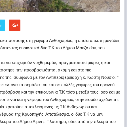
er
αποκατάστασης στη γέφυρα Ανθοχωρίου, η οποία υπέστη μεγάλες
όπτοντας ουσιαστικά δύο Τ.Κ του Δήμου Μουζακίου, του
τα να επιχειρούν νυχθημερόν, πραγματοποιεί μικρές ή και
αστήσει την προσβασιμότητα, ακόμη και στο πιο
ς της, σύμφωνα με τον Αντιπεριφερειάρχη κ. Κωστή Νούσιο: ‘’
 έντονα τα σημάδια του και σε πολλές γέφυρες του ορεινού
πρόσβαση και την επικοινωνία Τ.Κ τόσο μεταξύ τους, όσο και με
ωση είναι και η γέφυρα του Ανθοχωρίου, στην είσοδο σχεδόν της
οία κρατούσε αποκλεισμένες τις Τ.Κ Ανθοχωρίου και
 γέφυρα της Κρυοπηγής. Αποτέλεσμα, οι δύο Τ.Κ να μην
λευρά του Δήμου Λίμνης Πλαστήρα, ούτε από την πλευρά του