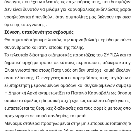
άνεργοι, που έχουν κλειστές τις επιχειρήσεις τους, που δοκιμάζον
Δεν είναι δυνατόν να μιλάμε για καρναβαλικές εκδηλώσεις χαράς
νοσηλεύονται ή πενθούν , όταν συμπολίτες μας βιώνουν την οικ
όρια της απόγνωσης .
Σύνεση, υπευθυνότητα σεβασμός
Θα σηματοδοτήσουμε λοιπόν, την καρναβαλική περίοδο με σύνε
συνάνθρωπο και στην ιστορία της πόλης.
Το τελευταίο διάστημα οι Δημοτικές παρατάξεις του ΣΥΡΙΖΑ και 
δημοτική αρχή με τρόπο, σε κάποιες περιπτώσεις, αδόκιμο κατηγ
Είναι γνωστό πια στους Πατρινούς ότι δεν υπάρχει καμιά ιδεολογ
αντιπολίτευσης. Οι ενέργειές και οι παρεμβάσεις τους πηγάζουν 
εξυπηρέτηση μεμονωμένων ομάδων και συγκεκριμένων συμφερ
Η Δημοτική Αρχή αντιμετωπίζει το Πατρινό Καρναβάλι ως θησαυρ
οποίου το όφελος η δημοτική αρχή έχει ως απόλυτο οδηγό για τις 
εμπιστεύεται τις θεσμικές διαδικασίες και τους φορείς με τους ο
προχωρήσει σε καιρό πανδημίας και μετά.
Μένουμε σταθερά προσηλωμένοι στην μη εμπορευματοποίησή το
αποκλειστικά και μόνο από το Δήμο, στην ευρεία συμμετοχικότητ