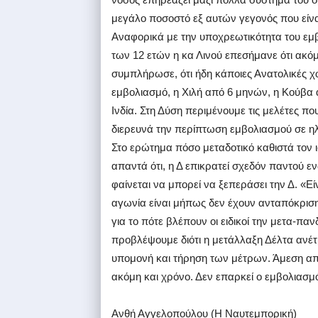
μεγάλο ποσοστό εξ αυτών γεγονός που είνα
Αναφορικά με την υποχρεωτικότητα του εμβο
των 12 ετών η κα Λινού επεσήμανε ότι ακόμ
συμπλήρωσε, ότι ήδη κάποιες Ανατολικές χ
εμβολιασμό, η Χιλή από 6 μηνών, η Κούβα 
Ινδία. Στη Δύση περιμένουμε τις μελέτες π
διερευνά την περίπτωση εμβολιασμού σε ηλι
Στο ερώτημα πόσο μεταδοτικό καθιστά τον 
απαντά ότι, η Δ επικρατεί σχεδόν παντού ε
φαίνεται να μπορεί να ξεπεράσει την Δ. «
αγωνία είναι μήπως δεν έχουν ανταπόκριση 
για το πότε βλέπουν οι ειδικοί την μετα-πα
προβλέψουμε διότι η μετάλλαξη Δέλτα ανέτρ
υπομονή και τήρηση των μέτρων. Άμεση απ
ακόμη και χρόνο. Δεν επαρκεί ο εμβολιασμ
Aνθή Αγγελοπούλου (Η Ναυτεμπορική)