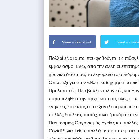
Share on Facebook
Tweet on Twitt
Πολλοί είναι αυτοί που φοβούνται τις πιθα
εμβολιασμό. Ενώ, από την άλλη οι επιστήμ
χρονικό διάστημα, το λεγόμενο το σύνδρομο l
Όπως εξηγεί στην «Ν» η καθηγήτρια Ιατρικ
Προληπτικής, Περιβαλλοντολογικής και Εργα
παραμεληθεί στην αρχή ωστόσο, όλες οι μέχ
ενήλικες και εκτός από εξάντληση και μυϊκο
πολλές δουλειές ταυτόχρονα ή ακόμα και να
Παγκόσμιος Οργανισμός Υγείας και πολλές
Covid19 γιατί είναι πολλά τα συμπτώματα πο
νόσος επηρεάζει μαζί πολλά σύστημα του ο