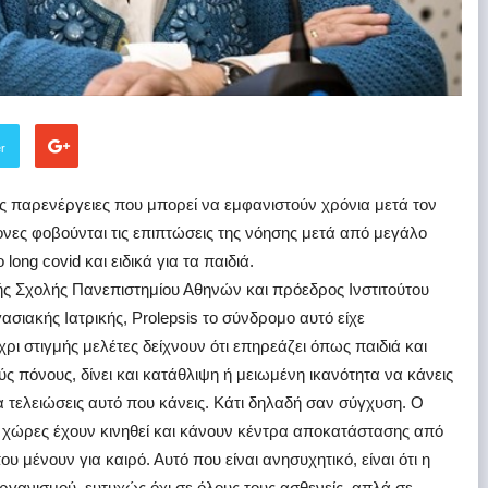
er
νές παρενέργειες που μπορεί να εμφανιστούν χρόνια μετά τον
ονες φοβούνται τις επιπτώσεις της νόησης μετά από μεγάλο
ong covid και ειδικά για τα παιδιά.
ής Σχολής Πανεπιστημίου Αθηνών και πρόεδρος Ινστιτούτου
σιακής Ιατρικής, Prolepsis το σύνδρομο αυτό είχε
ρι στιγμής μελέτες δείχνουν ότι επηρεάζει όπως παιδιά και
ύς πόνους, δίνει και κατάθλιψη ή μειωμένη ικανότητα να κάνεις
 τελειώσεις αυτό που κάνεις. Κάτι δηλαδή σαν σύγχυση. Ο
 χώρες έχουν κινηθεί και κάνουν κέντρα αποκατάστασης από
υ μένουν για καιρό. Αυτό που είναι ανησυχητικό, είναι ότι η
ργανισμού, ευτυχώς όχι σε όλους τους ασθενείς, απλά σε