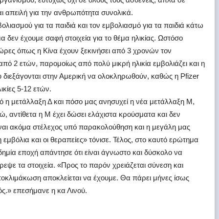
ι απειλή για την ανθρωπότητα συνολικά.
λιασμού για τα παιδιά και τον εμβολιασμό για τα παιδιά κάτω
α δεν έχουμε σαφή στοιχεία για το θέμα ηλικίας. Ωστόσο
ώρες όπως η Κίνα έχουν ξεκινήσει από 3 χρονών τον
από 2 ετών, παρομοίως από πολύ μικρή ηλικία εμβολιάζει και η
ου διεξάγονται στην Αμερική να ολοκληρωθούν, καθώς η Pfizer
κίες 5-12 ετών.
ιό η μετάλλαξη Δ και πόσο μας ανησυχεί η νέα μετάλλαξη Μ,
νώ, αντίθετα η Μ έχει δώσει ελάχιστα κρούσματα και δεν
Είναι ακόμα στέλεχος υπό παρακολούθηση και η μεγάλη μας
εμβόλια και οι θεραπείες» τόνισε. Τέλος, στο καυτό ερώτημα
νδημία εποχή απάντησε ότι είναι άγνωστο και δύσκολο να
εψε τα στοιχεία. «Προς το παρόν χρειάζεται σύνεση και
οκλιμάκωση αποκλείεται να έχουμε. Θα πάρει μήνες ίσως
ός.» επεσήμανε η κα Λινού.