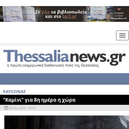
Tog
nav
ΚΑΥΣΩΝΑΣ
"Καμίνι" για 8η ημέρα η χώρα
04 Αυγ 2021, 10:31