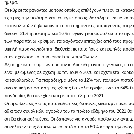
ημέρα.
Οι κύριοι παράγοντες με τους οποίους επιλέγουν πλέον οι κατ
τις τιμές, την ποιότητα και την υγιεινή τους, δηλαδή το ‘value fo
καταναλωτών δηλώνουν ότι ο πιο σημαντικός παράγοντας στην ε
δίνουν, 21% η ποιότητα και 16% η υγιεινή και ασφάλεια από τη
των παραπάνω κρίσιμων παραγόντων επιτυχίας από τους προμηθε
υψηλή παραγωγικότητα, διεθνείς πιστοποιήσεις και υψηλές προϊο
στην σχεδίαση και συσκευασία των προϊόντων
Αξιοσημείωτο, σύμφωνα με τον κ. Δουκίδη, είναι το γεγονός ότι ο
είναι μειωμένος σε σχέση με τον Ιούνιο 2020 και σχετίζεται κυρί
καταναλωτών. Για παράδειγμα μόνο το 12% των πολιτών πιστεύει
οικονομική κατάσταση της χώρας θα καλυτερέψει, ενώ το 64% θεω
πανδημίας θα συνεχίσει και μετά τα τέλη του 2021.
Οι προβλέψεις για τις καταναλωτικές δαπάνες είναι αρνητικές α
αξία των συνολικών αγορών του το πρώτο εξάμηνο του 2021 θα ε
ότι θα είναι αυξημένες. Οι δαπάνες για αγορές προϊόντων αντι
συνολικών τους δαπανών και από αυτά το 50% αφορά την αναγκ