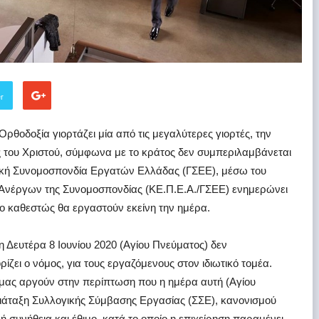
er
Ορθοδοξία γιορτάζει μία από τις μεγαλύτερες γιορτές, την
ς του Χριστού, σύμφωνα με το κράτος δεν συμπεριλαμβάνεται
Γενική Συνομοσπονδία Εργατών Ελλάδας (ΓΣΕΕ), μέσω του
νέργων της Συνομοσπονδίας (ΚΕ.Π.Ε.Α./ΓΣΕΕ) ενημερώνει
ιο καθεστώς θα εργαστούν εκείνη την ημέρα.
 Δευτέρα 8 Ιουνίου 2020 (Αγίου Πνεύματος) δεν
ρίζει ο νόμος, για τους εργαζόμενους στον ιδιωτικό τομέα.
α μας αργούν στην περίπτωση που η ημέρα αυτή (Αγίου
διάταξη Συλλογικής Σύμβασης Εργασίας (ΣΣΕ), κανονισμού
ή συνήθεια και έθιμο, κατά το οποίο η επιχείρηση παραμένει