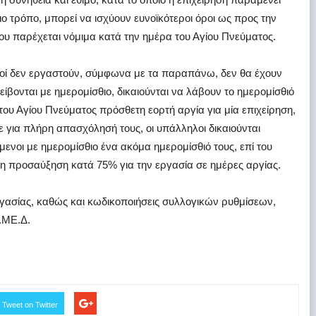
διο τρόπο, μπορεί να ισχύουν ευνοϊκότεροι όροι ως προς την
ου παρέχεται νόμιμα κατά την ημέρα του Αγίου Πνεύματος.
τοί δεν εργαστούν, σύμφωνα με τα παραπάνω, δεν θα έχουν
είβονται με ημερομίσθιο, δικαιούνται να λάβουν το ημερομίσθιό
 του Αγίου Πνεύματος πρόσθετη εορτή αργία για μία επιχείρηση,
τε για πλήρη απασχόλησή τους, οι υπάλληλοι δικαιούνται
μενοι με ημερομίσθιο ένα ακόμα ημερομίσθιό τους, επί του
 η προσαύξηση κατά 75% για την εργασία σε ημέρες αργίας.
ργασίας, καθώς και κωδικοποιήσεις συλλογικών ρυθμίσεων,
.ΜΕ.Δ.
Tweet on Twitter