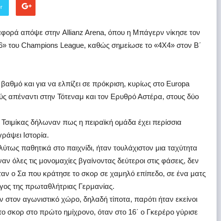
er
ιαφορά απόψε στην Allianz Arena, όπου η Μπάγερν νίκησε τον
16» του Champions League, καθώς σημείωσε το «4Χ4» στον Β΄
 βαθμό και για να ελπίζει σε πρόκριση, κυρίως στο Europa
ύς απέναντι στην Τότεναμ και τον Ερυθρό Αστέρα, στους δύο
 Τσιμίκας δήλωναν πως η πειραϊκή ομάδα έχει περίσσια
ράψει Ιστορία.
ύτως παθητικά στο παιχνίδι, ήταν τουλάχιστον μια ταχύτητα
αν όλες τις μονομαχίες βγαίνοντας δεύτεροι στις φάσεις, δεν
αν ο Σα που κράτησε το σκορ σε χαμηλό επίπεδο, σε ένα ματς
γος της πρωταθλήτριας Γερμανίας.
ν στον αγωνιστικό χώρο, δηλαδή τίποτα, παρότι ήταν εκείνοι
το σκορ στο πρώτο ημίχρονο, όταν στο 16΄ ο Γκερέρο γύρισε