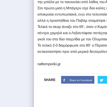
την μπάλα με το τακουνάκι από λάθος του 
Στο πρώτο μισό η Μπάγερν είχε δύο καλές σ
αποκρούει εντυπωσιακά, ενώ στο τελευταίο
αλλά η προσπάθεια του Παβάρ σταμάτησε σ
Τελικά το σκορ άνοιξε στο 69΄, όταν ο Κομ
σέντρα χαμηλά και ο Λεβαντόφσκι πετάχτηκε
γκολ του στα δύο παιχνίδια με τον Ολυμπια
Το τελικό 2-0 διαμόρφωσε στο 89΄ ο Πέρισι
αντικαταστήσει πριν από μερικά δευτερόλε
naftemporiki.gr
SHARE
Share on Facebook