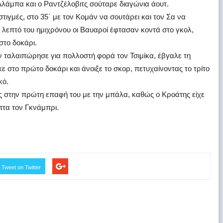
Αλάμπα και ο Ραντζέλοβιτς σούταρε διαγώνια άουτ.
τιγμές, στο 35΄ με τον Κομάν να σουτάρει και τον Σα να
 λεπτό του ημιχρόνου οι Βαυαροί έφτασαν κοντά στο γκολ,
το δοκάρι.
άν ταλαιπώρησε για πολλοστή φορά τον Τσιμίκα, έβγαλε τη
 στο πρώτο δοκάρι και άνοιξε το σκορ, πετυχαίνοντας το τρίτο
κό.
τς στην πρώτη επαφή του με την μπάλα, καθώς ο Κροάτης είχε
πτα τον Γκνάμπρι.
Tweet on Twitter