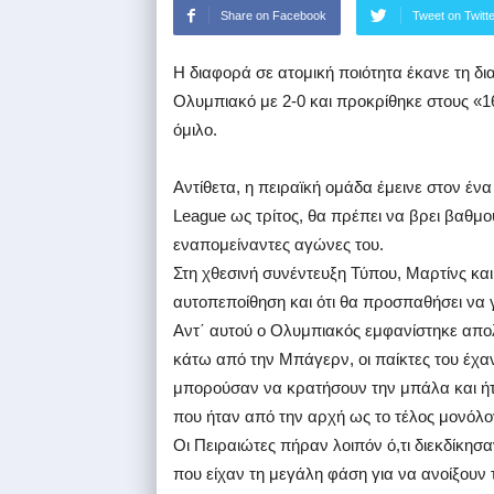
Share on Facebook
Tweet on Twitt
Η διαφορά σε ατομική ποιότητα έκανε τη δ
Ολυμπιακό με 2-0 και προκρίθηκε στους «
όμιλο.
Αντίθετα, η πειραϊκή ομάδα έμεινε στον ένα
League ως τρίτος, θα πρέπει να βρει βαθμο
εναπομείναντες αγώνες του.
Στη χθεσινή συνέντευξη Τύπου, Μαρτίνς και
αυτοπεποίθηση και ότι θα προσπαθήσει να γ
Αντ΄ αυτού ο Ολυμπιακός εμφανίστηκε απολ
κάτω από την Μπάγερν, οι παίκτες του έχαν
μπορούσαν να κρατήσουν την μπάλα και ήτ
που ήταν από την αρχή ως το τέλος μονόλο
Οι Πειραιώτες πήραν λοιπόν ό,τι διεκδίκησα
που είχαν τη μεγάλη φάση για να ανοίξουν 