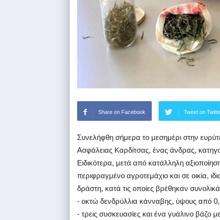
Share on Facebook
Tweet on Twitt
Συνελήφθη σήμερα το μεσημέρι στην ευρύτ
Ασφάλειας Καρδίτσας, ένας άνδρας, κατηγ
Ειδικότερα, μετά από κατάλληλη αξιοποίησ
περιφραγμένο αγροτεμάχιο και σε οικία, ιδι
δράστη, κατά τις οποίες βρέθηκαν συνολικ
- οκτώ δενδρύλλια κάνναβης, ύψους από 0,
- τρεις συσκευασίες και ένα γυάλινο βάζο