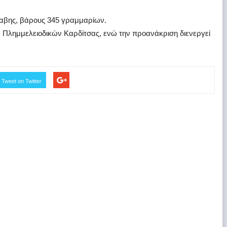
αβης, βάρους 345 γραμμαρίων.
α Πλημμελειοδικών Καρδίτσας, ενώ την προανάκριση διενεργεί
Tweet on Twitter