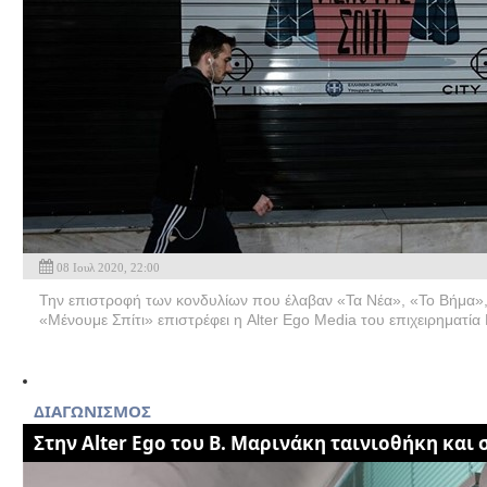
08 Ιουλ 2020, 22:00
Την επιστροφή των κονδυλίων που έλαβαν «Τα Νέα», «Το Βήμα», 
«Μένουμε Σπίτι» επιστρέφει η Alter Ego Media του επιχειρηματία
ΔΙΑΓΩΝΙΣΜΟΣ
Στην Alter Ego του Β. Μαρινάκη ταινιοθήκη και