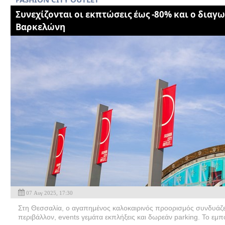
Συνεχίζονται οι εκπτώσεις έως -80% και ο διαγω
Βαρκελώνη
07 Αυγ 2025, 17:30
Στη Θεσσαλία, ο αγαπημένος καλοκαιρινός προορισμός συνδυάζει
περιβάλλον, events γεμάτα εκπλήξεις και δωρεάν parking. Το εμπ