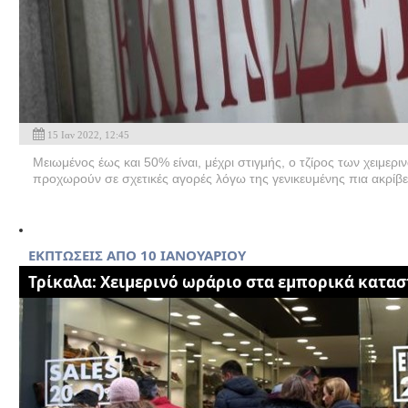
15 Ιαν 2022, 12:45
Μειωμένος έως και 50% είναι, μέχρι στιγμής, ο τζίρος των χειμε
προχωρούν σε σχετικές αγορές λόγω της γενικευμένης πια ακρίβει
ΕΚΠΤΩΣΕΙΣ ΑΠΟ 10 ΙΑΝΟΥΑΡΙΟΥ
Τρίκαλα: Χειμερινό ωράριο στα εμπορικά κατα