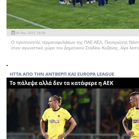
05 Νοε 2023, 16:30
Ο προπονητής τερματοφυλάκων της ΠΑΕ ΑΕΛ, Παναγιώτης Νάσης
στον αγωνιστικό χώρο του Δημοτικού Σταδίου Κοζάνης, λίγα λεπτά
HTTA ΑΠΟ ΤΗΝ ΑΝΤΒΕΡΠ ΚΑΙ EUROPA LEAGUE
Το πάλεψε αλλά δεν τα κατάφερε η ΑΕΚ