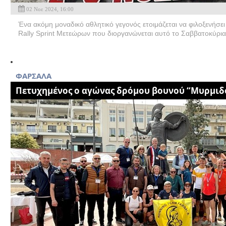
02 Νοε 2024, 16:00
Ένα ακόμη μοναδικό αθλητικό γεγονός ετοιμάζεται να φιλοξενήσει
Rally Sprint Μετεώρων που διοργανώνεται αυτό το Σαββατοκύριακ
ΦΑΡΣΑΛΑ
Πετυχημένος ο αγώνας δρόμου βουνού “Μυρμιδ