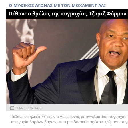
O MYΘΙΚΟΣ ΑΓΩΝΑΣ ΜΕ ΤΟΝ ΜΟΧΑΜΕΝΤ ΑΛΙ
Πέθανε ο θρύλος της πυγμαχίας, Τζορτζ Φόρμαν
22 Μαρ 2025, 14:00
Πέθανε σε ηλικία 76 ετών ο Αμερικανός επαγγελματίας πυγμάχος
κατηγορία βαρέων βαρών, που μια δεκαετία αφότου κρέμασε τα γά