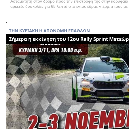
Ασταμάτητη στον δρόμο προς την επιστροφή της στην κορυφαία 
αρκετές δυσκολίες για 65 λεπτά στο εντός έδρας ντέρμπι τους με 
THN KYΡΙΑΚΗ Η ΑΠΟΝΟΜΗ ΕΠΑΘΛΩΝ
Σήμερα η εκκίνηση του 12ου Rally Sprint Μετεώ