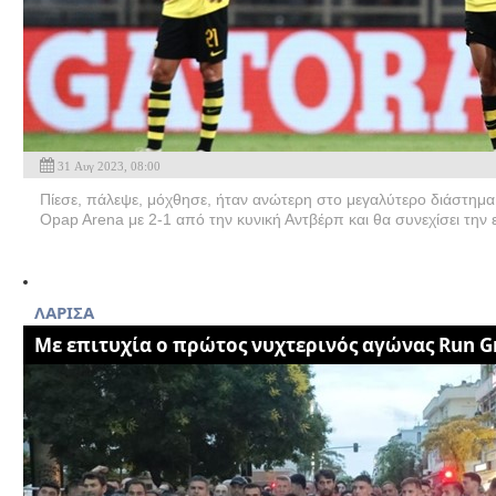
31 Αυγ 2023, 08:00
Πίεσε, πάλεψε, μόχθησε, ήταν ανώτερη στο μεγαλύτερο διάστημα
Opap Arena με 2-1 από την κυνική Αντβέρπ και θα συνεχίσει την 
ΛΑΡΙΣΑ
Με επιτυχία ο πρώτος νυχτερινός αγώνας Run G