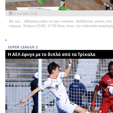
21 Ιουν 2022, 11:00
Με την... αθλητική σεζόν να έχει «κλείσει», βαδίζοντας αισίως στ
σήμερα, Τετάρτη 21/06, 17:00 δίνει, ίσως, την τελευταία αναμέτρη
SUPER LEAGUE 2
Η ΑΕΛ έφυγε με το διπλό από τα Τρίκαλα