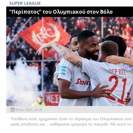
SUPER LEAGUE
"Περίπατος" του Ολυμπιακού στον Βόλο
08 Ιαν 2023, 19:30
Υπόθεση ενός ημιχρόνου ήταν το πέρασμα του Ολυμπιακού από 
καλή απόδοση και… καθάρισαν γρήγορα το παιχνίδι. Με αυτό το 