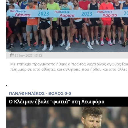
18 Ιουν 2023, 15:45
Με επιτυχία πραγματοποιήθηκε ο πρώτος νυχτερινός αγώνας Run
πλημμύρισε από αθλητές και αθλήτριες που ήρθαν και από άλλες 
ΠΑΝΑΘΗΝΑΪΚΟΣ - ΒΟΛΟΣ 0-0
Ο Κλέιμαν έβαλε "φωτιά" στη Λεωφόρο