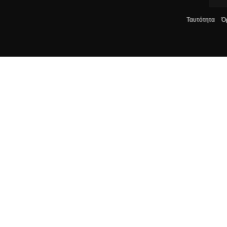
Ταυτότητα
Ό