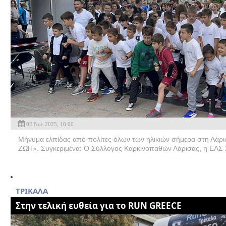
02 Νοε 2025, 16:00
Μήνυμα ελπίδας από πολίτες όλων των ηλικιών σήμερα στη Λάρι
ΖΩΗ». Συγκεριμένα: O Σύλλογος Καρκινοπαθών Λάρισας, η ΕΑΣ 
ΤΡΙΚΑΛΑ
Στην τελική ευθεία για το RUN GREECE