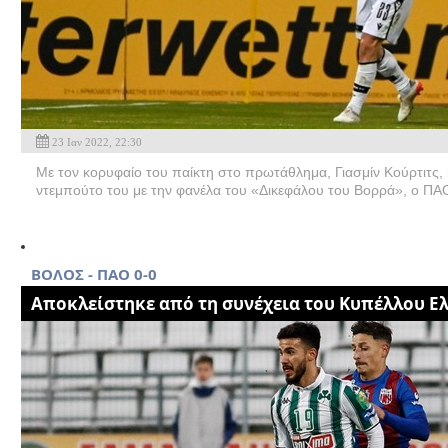
23 Ιαν 2022, 22:30
Με τον κορυφαίο του παίκτη στο πρωτάθλημα, Γιασμίν Κούρτιτς, 
ντεμπούτο του με την φανέλα του «Δικεφάλου του Βορρά», ο ΠΑ
ΒΟΛΟΣ - ΠΑΟ 0-0
Aποκλείστηκε από τη συνέχεια του Κυπέλλου Ε