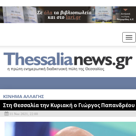
Tog
nav
KINHMA AΛΛΑΓΗΣ
Στη Θεσσαλία την Κυριακή ο Γιώργος Παπανδρέου
11 Νοε 2021, 22:00