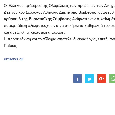
Ο Έλληνας πρόεδρος της Ολομέλειας των προέδρων των Δικηγ
Δικηγορικού Συλλόγου Αθηνών,
Δημήτρης Βερβεσός,
αναφέρθη
άρθρου 3 της Ευρωπαϊκής Σύμβασης Ανθρωπίνων Δικαiωμά
παρεμπόδιση αξιωματούχου για να ασκήσει τα καθήκοντά του σε
και αμετάκλητη δικαστική απόφαση.
Η προφυλάκιση και το αδίκημα αποτελεί δυσαναλογία, επισήμανε
Παϊσιος.
ertnews.gr