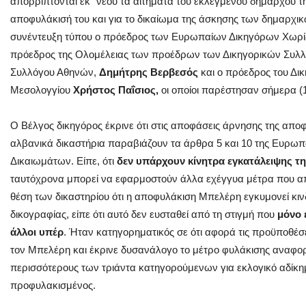
απορρίπτονται εκ΄ νέου τα αιτήματα του εκλεγμένου δημάρχου τ
αποφυλάκισή του και για το δικαίωμα της άσκησης των δημαρχ
συνέντευξη τύπου ο πρόεδρος των Ευρωπαίων Δικηγόρων Χωρί
πρόεδρος της Ολομέλειας των προέδρων των Δικηγορικών Συλλ
Συλλόγου Αθηνών,
Δημήτρης Βερβεσός
και ο πρόεδρος του Δικ
Μεσολογγίου
Χρήστος Παΐσιος,
οι οποίοι παρέστησαν σήμερα (1
Ο Βέλγος δικηγόρος έκρινε ότι στις αποφάσεις άρνησης της απο
αλβανικά δικαστήρια παραβιάζουν τα άρθρα 5 και 10 της Ευρ
Δικαιωμάτων. Είπε, ότι
δεν υπάρχουν κίνητρα εγκατάλειψης 
ταυτόχρονα μπορεί να εφαρμοστούν άλλα εχέγγυα μέτρα που α
θέση των δικαστηρίου ότι η αποφυλάκιση Μπελέρη εγκυμονεί κιν
δικογραφίας, είπε ότι αυτό δεν ευσταθεί από τη στιγμή που
μόνο 
άλλοι υπέρ
. Ήταν κατηγορηματικός σε ότι αφορά τις προϋποθέσε
τον Μπελέρη και έκρινε δυσανάλογο το μέτρο φυλάκισης αναφορι
περισσότερους των τριάντα κατηγορούμενων για εκλογικό αδίκη
προφυλακισμένος.