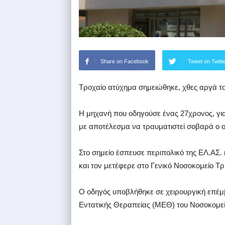
Share on Facebook
Tweet on Twitt
Τροχαίο ατύχημα σημειώθηκε, χθες αργά το
Η μηχανή που οδηγούσε ένας 27χρονος, για
με αποτέλεσμα να τραυματιστεί σοβαρά ο ο
Στο σημείο έσπευσε περιπολικό της ΕΛ.ΑΣ.
και τον μετέφερε στο Γενικό Νοσοκομείο Τ
Ο οδηγός υποβλήθηκε σε χειρουργική επέμ
Εντατικής Θεραπείας (ΜΕΘ) του Νοσοκομεί