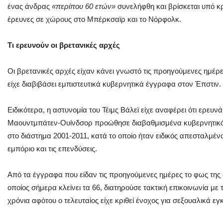
ένας άνδρας
«περίπου 60 ετών»
συνελήφθη και βρίσκεται υπό 
έρευνες σε χώρους στο Μπέρκσαϊρ και το Νόρφολκ.
Τι ερευνούν οι βρετανικές αρχές
Οι βρετανικές αρχές είχαν κάνει γνωστό τις προηγούμενες ημέρες 
είχε διαβιβάσει εμπιστευτικά κυβερνητικά έγγραφα στον Έπστιν.
Ειδικότερα, η αστυνομία του Τέιμς Βάλεϊ είχε αναφέρει ότι ερευν
Μαουντμπάτεν-Ουίνδσορ προώθησε διαβαθμισμένα κυβερνητικά
στο διάστημα 2001-2011, κατά το οποίο ήταν ειδικός απεσταλμέν
εμπόριο και τις επενδύσεις.
Από τα έγγραφα που είδαν τις προηγούμενες ημέρες το φως της δ
οποίος σήμερα κλείνει τα 66, διατηρούσε τακτική επικοινωνία με
χρόνια αφότου ο τελευταίος είχε κριθεί ένοχος για σεξουαλικά ε