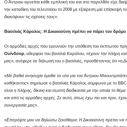
Ο Άντριου αρνείται κάθε εμπλοκή του και στο παρελθόν είχε διαψε
την καταδίκη του τελευταίου το 2008 με εξαίρεση μια επίσκεψή τ
διακόψουν τις σχέσεις τους».
Βασιλιάς Κάρολος: Η Δικαιοσύνη πρέπει να πάρει τον δρόμο
Οι αρμόδιες αρχές που ερευνούν την υπόθεση του έκπτωτου πρί
Ουίνδσορ
, αδερφού του βασιλιά Καρόλου,
«έχουν την πλήρη κα
μας»,
ανέφερε σε δήλωσή του ο βασιλιάς, προσθέτοντας ότι
«η Δ
«
Με βαθιά ανησυχία έμαθα τα νέα για τον Άντριου Μαουντμπάτε
καθήκοντος
» σημείωσε ο βασιλιάς Κάρολος σύμφωνα με το BBC 
είναι η πλήρης, δίκαιη και σωστή διαδικασία με την οποία το θέμ
και από τις αρμόδιες αρχές. Σε αυτό, όπως έχω πει και πριν, έχ
συνεργασία μας».
«
Επιτρέψτε μου να δηλώσω ξεκάθαρα: Η Δικαιοσύνη πρέπει να π