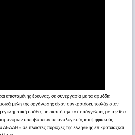
και επισταμένης έρευνας, σε συνεργασία με τα αρμόδια
ασικά μέλη της οργάνωσης είχαν συγκροτήσει, τουλάχιστον
 εγκληματική ομάδα, με σκοπό την κατ’ επάγγελμα, με την ίδια
η παράνομων επεμβάσεων σε αναλογικούς και ψηφιακούς
υ ΔΕΔΔΗΕ σε πλείστες περιοχές της ελληνικής επικράτειαςκαι