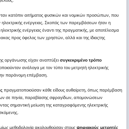
φέλους.
ταν κατόπιν αιτήματος φυσικών και νομικών προσώπων, που
 ηλεκτρικής ενέργειας. Σκοπός των παρεμβάσεων ήταν η
λεκτρικής ενέργειας έναντι της πραγματικής, με αποτέλεσμα
ακας προς όφελος των χρηστών, αλλά και της ίδιαςτης
 της οργάνωσης είχαν αναπτύξει
συγκεκριμένο τρόπο
οποιούνταν ανάλογα με τον τύπο του μετρητή ηλεκτρικής
 την παράνομη επέμβαση.
ές
πραγματοποιούσαν κάθε είδους αυθαίρετη, όπως παρέμβαση
ων σε πηνία, παραβίασης σφραγίδων, απομονώσεων
οντας σημαντική μείωση της καταγραφόμενης ηλεκτρικής
ισκόμενης.
σμίως μεθοδολογία ακολουθούσαν στους
ψηφιακούς μετρητές