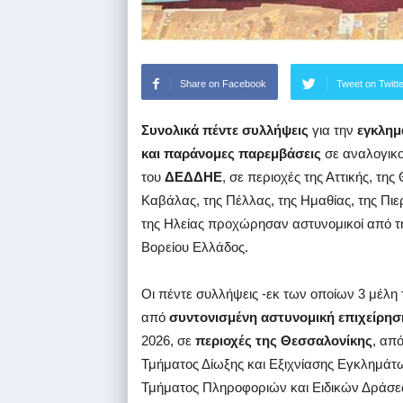
Share on Facebook
Tweet on Twitt
Συνολικά πέντε συλλήψεις
για την
εγκλημ
και παράνομες παρεμβάσεις
σε αναλογικο
του
ΔΕΔΔΗΕ
, σε περιοχές της Αττικής, τη
Καβάλας, της Πέλλας, της Ημαθίας, της Πιε
της Ηλείας προχώρησαν αστυνομικοί από 
Βορείου Ελλάδος.
Οι πέντε συλλήψεις -εκ των οποίων 3 μέλ
από
συντονισμένη αστυνομική επιχείρησ
2026, σε
περιοχές της Θεσσαλονίκης
, απ
Τμήματος Δίωξης και Εξιχνίασης Εγκλημάτων
Τμήματος Πληροφοριών και Ειδικών Δράσεω