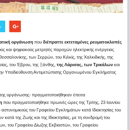
er
ατική οργάνωση
που
διέπραττε εκτεταμένες ρευματοκλοπές
ύς και ψηφιακούς μετρητές παροχών ηλεκτρικής ενέργειας
ς Θεσσαλονίκης, των Σερρών, του Κιλκίς, της Χαλκιδικής, της
ρίας, του Έβρου, της Ξάνθης,
της Λάρισας, των Τρικάλων
και
την Υποδιεύθυνση Αντιμετώπισης Οργανωμένου Εγκλήματος
η της οργάνωσης- πραγματοποιήθηκαν έπειτα
η
που πραγματοποιήθηκε πρωινές ώρες της Τρίτης, 23 Ιουνίου
ό αστυνομικούς του Γραφείου Εγκλημάτων κατά Ιδιοκτησίας του
 κατά της Ζωής και της Ιδιοκτησίας, με τη συνδρομή του
ν, του Γραφείου Δίωξης Εκβιαστών, του Γραφείου