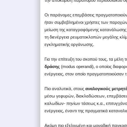
την αποκόμιση παράνομου περιουσιακού ο
Οι παράνομες επεμβάσεις πραγματοποιούν
ήταν συμβεβλημένοι χρήστες των παροχών
μείωση της καταγραφόμενης κατανάλωσης η
τη διενέργεια ρευματοκλοπών μεγάλης κλίμ
εγκληματικής οργάνωσης.
Για την επίτευξη του σκοπού τους, τα μέλη
δράσης
(modus operandi), ο οποίος διαφορ
ενέργειας, στον οποίο πραγματοποιούσαν
Πιο αναλυτικά, στους
αναλογικούς μετρητ
μέσω γεφυρών, διακλαδώσεων, επεμβάσε
καλωδίων- πηνίων τάσεως κ.α., επιτυγχάν
ενέργειας, έναντι της πραγματικά καταναλ
Ακόμη πιο εξελιγμένη και μοναδική παγκο