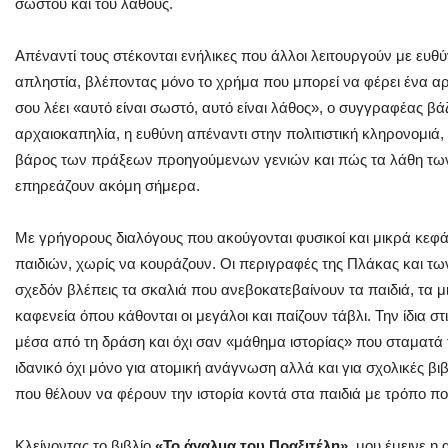
σωστού και του λάθους.
Απέναντί τους στέκονται ενήλικες που άλλοι λειτουργούν με ευθύν
απληστία, βλέποντας μόνο το χρήμα που μπορεί να φέρει ένα α
σου λέει «αυτό είναι σωστό, αυτό είναι λάθος», ο συγγραφέας βά
αρχαιοκαπηλία, η ευθύνη απέναντι στην πολιτιστική κληρονομιά, 
βάρος των πράξεων προηγούμενων γενιών και πώς τα λάθη τ
επηρεάζουν ακόμη σήμερα.
Με γρήγορους διαλόγους που ακούγονται φυσικοί και μικρά κεφ
παιδιών, χωρίς να κουράζουν. Οι περιγραφές της Πλάκας και τω
σχεδόν βλέπεις τα σκαλιά που ανεβοκατεβαίνουν τα παιδιά, τα μι
καφενεία όπου κάθονται οι μεγάλοι και παίζουν τάβλι. Την ίδια στ
μέσα από τη δράση και όχι σαν «μάθημα ιστορίας» που σταματά τ
ιδανικό όχι μόνο για ατομική ανάγνωση αλλά και για σχολικές β
που θέλουν να φέρουν την ιστορία κοντά στα παιδιά με τρόπο π
Κλείνοντας το βιβλίο
«Το άγαλμα του Πραξιτέλη»,
μου έμεινε η