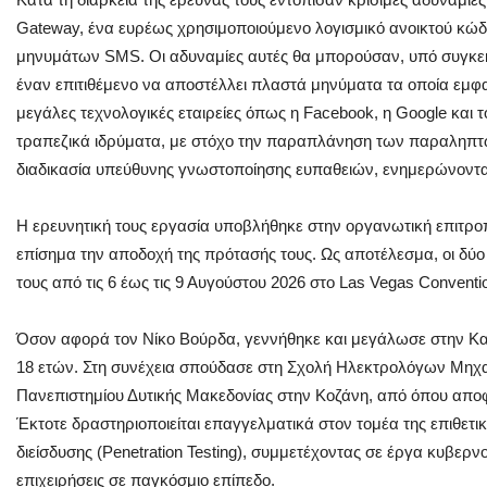
Gateway, ένα ευρέως χρησιμοποιούμενο λογισμικό ανοικτού κώδι
μηνυμάτων SMS. Οι αδυναμίες αυτές θα μπορούσαν, υπό συγκεκ
έναν επιτιθέμενο να αποστέλλει πλαστά μηνύματα τα οποία εμφ
μεγάλες τεχνολογικές εταιρείες όπως η Facebook, η Google και τ
τραπεζικά ιδρύματα, με στόχο την παραπλάνηση των παραληπτώ
διαδικασία υπεύθυνης γνωστοποίησης ευπαθειών, ενημερώνοντ
Η ερευνητική τους εργασία υποβλήθηκε στην οργανωτική επιτρ
επίσημα την αποδοχή της πρότασής τους. Ως αποτέλεσμα, οι δύ
τους από τις 6 έως τις 9 Αυγούστου 2026 στο Las Vegas Conventi
Όσον αφορά τον Νίκο Βούρδα, γεννήθηκε και μεγάλωσε στην Καρ
18 ετών. Στη συνέχεια σπούδασε στη Σχολή Ηλεκτρολόγων Μηχ
Πανεπιστημίου Δυτικής Μακεδονίας στην Κοζάνη, από όπου αποφοί
Έκτοτε δραστηριοποιείται επαγγελματικά στον τομέα της επιθετ
διείσδυσης (Penetration Testing), συμμετέχοντας σε έργα κυβερ
επιχειρήσεις σε παγκόσμιο επίπεδο.