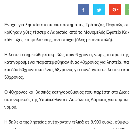
Eνοχοι για ληστεία στο υποκατάστημα της Τράπεζας Πειραιώς 
κρίθηκαν χθες τέσσερις Λαρισαίοι από το Μονομελές Εφετείο Κ
κάθειρξης και φυλάκισης, αντίστοιχα (όλες με αναστολή).
Η ληστεία σημειώθηκε ακριβώς πριν 6 χρόνια, νωρίς το πρωί της
κατηγορούμενοι παραπέμφθηκαν ένας 40χρονος για ληστεία, π
και δύο 50χρονοι και ένας 58χρονος για συνέργεια σε ληστεία κ
50χρονος.
Ο 40χρονος και βασικός κατηγορούμενος που παρέστη στο Δικασ
αστυνομικούς της Υποδιεύθυνσης Ασφάλειας Λάρισας για συμμετο
νομού.
Η δε λεία της ληστείας ανέρχονταν τελικά σε 9.900 ευρώ, σύμφω