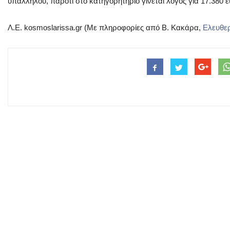
υπαλλήλου, παρότι στο κατηγορητήριο γίνεται λόγος για 17.380 
Λ.Ε. kosmoslarissa.gr (Με πληροφορίες από Β. Κακάρα,
Ελευθε