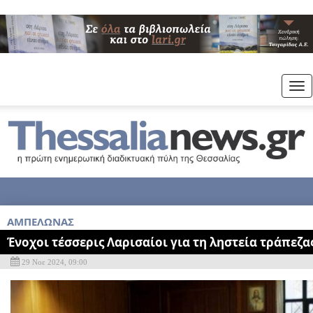
Tog
nav
AMΠΕΛΩΝΑΣ
Ένοχοι τέσσερις Λαρισαίοι για τη ληστεία τράπεζα
29 Νοε 2024, 09:00