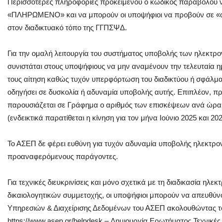
Περισσότερες πληροφορίες προκειμένου ο κωδικός παραβόλου ν
«ΠΛΗΡΩΜΕΝΟ» και να μπορούν οι υποψήφιοι να προβούν σε «ορ
στον διαδικτυακό τόπο της ΓΓΠΣΨΔ.
Για την ομαλή λειτουργία του συστήματος υποβολής των ηλεκτρο
συνιστάται στους υποψήφιους να μην αναμένουν την τελευταία η
τους αίτηση καθώς τυχόν υπερφόρτωση του διαδικτύου ή σφάλμ
οδηγήσει σε δυσκολία ή αδυναμία υποβολής αυτής. Επιπλέον, π
παρουσιάζεται σε Γράφημα ο αριθμός των επισκέψεων ανά ώρα
(ενδεικτικά παρατίθεται η κίνηση για τον μήνα Ιούνιο 2025 και 202
Το ΑΣΕΠ δε φέρει ευθύνη για τυχόν αδυναμία υποβολής ηλεκτρον
προαναφερόμενους παράγοντες.
Για τεχνικές διευκρινίσεις και μόνο σχετικά με τη διαδικασία ηλ
δικαιολογητικών συμμετοχής, οι υποψήφιοι μπορούν να απευθύν
Υπηρεσιών & Διαχείρισης Δεδομένων του ΑΣΕΠ ακολουθώντας τ
https://www.asep.gr/helpdesk – Δημιουργία Ερωτήματος Τεχνικέ