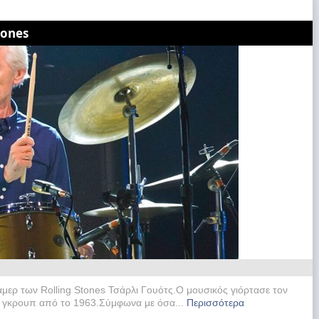
tones
άμερ των Rolling Stones Τσάρλι Γουότς.Ο μουσικός γιόρτασε τον
ου γκρουπ από το 1963.Σύμφωνα με όσα...
Περισσότερα