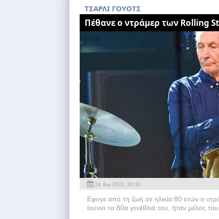
ΤΣΑΡΛΙ ΓΟΥΟΤΣ
Πέθανε ο ντράμερ των Rolling S
24 Αυγ 2021, 20:30
Εφυγε από τη ζωή σε ηλικία 80 ετών ο ντρ
Ιούνιο τα 80α γενέθλιά του, ήταν μέλος τ