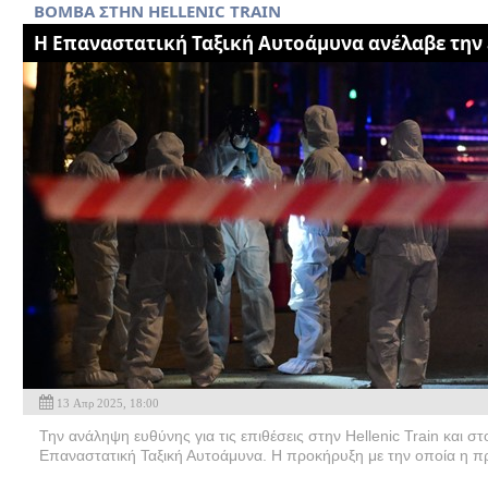
BOMBA ΣΤΗΝ HELLENIC TRAIN
H Επαναστατική Ταξική Αυτοάμυνα ανέλαβε την
13 Απρ 2025, 18:00
Την ανάληψη ευθύνης για τις επιθέσεις στην Hellenic Train και
Επαναστατική Ταξική Αυτοάμυνα. Η προκήρυξη με την οποία η π