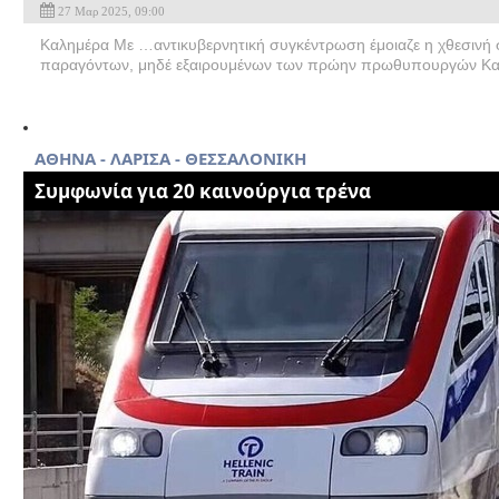
27 Μαρ 2025, 09:00
Καλημέρα Με …αντικυβερνητική συγκέντρωση έμοιαζε η χθεσινή
παραγόντων, μηδέ εξαιρουμένων των πρώην πρωθυπουργών Καρ
ΑΘΗΝΑ - ΛΑΡΙΣΑ - ΘΕΣΣΑΛΟΝΙΚΗ
Συμφωνία για 20 καινούργια τρένα