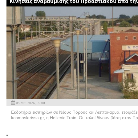
Κινήσεις αναβάθμισης του Προαστιακού απο την 
05 Μαϊ 2026, 09:00
Εκδοτήρια εισιτηρίων σε Νέους Πόρους και Λεπτοκαρυά, ετοιμάζ
kosmoslarissa.gr, η Hellenic Train. Οι Ιταλοί δίνουν βάση στον Π