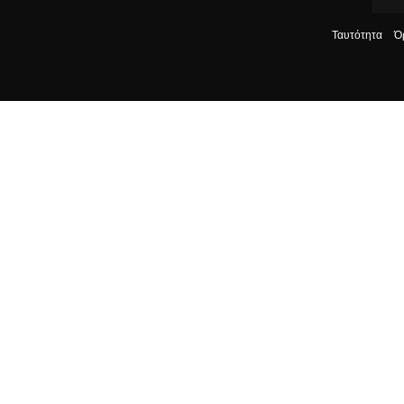
Ταυτότητα
Ό