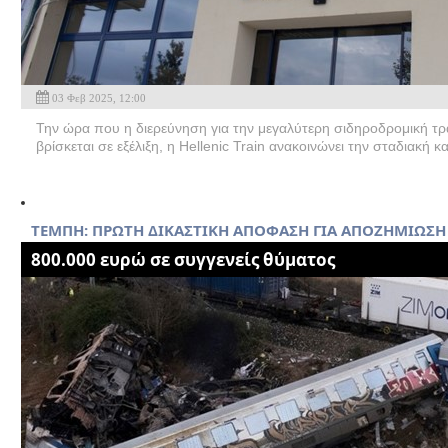
03 Φεβ 2025, 12:00
Την ώρα που η διερεύνηση για την μεγαλύτερη σιδηροδρομική τ
βρίσκεται σε εξέλιξη, η Hellenic Train ανακοινώνει την σταδιακή 
ΤΕΜΠΗ: ΠΡΩΤΗ ΔΙΚΑΣΤΙΚΗ ΑΠΟΦΑΣΗ ΓΙΑ ΑΠΟΖΗΜΙΩΣΗ
800.000 ευρώ σε συγγενείς θύματος