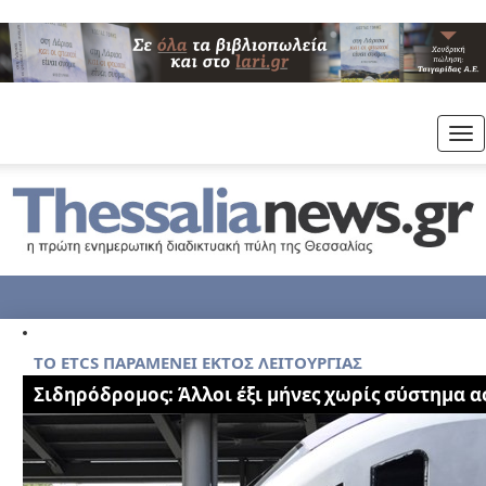
Tog
nav
TΟ ETCS ΠΑΡΑΜΈΝΕΙ ΕΚΤΌΣ ΛΕΙΤΟΥΡΓΊΑΣ
Σιδηρόδρομος: Άλλοι έξι μήνες χωρίς σύστημα 