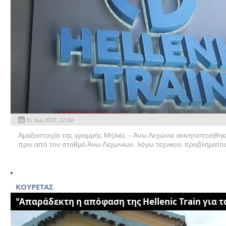
31 Αυγ 2025, 22:00
Αμαξοστοιχία της γραμμής Μηλιές – Άνω Λεχώνια ακινητοποιήθηκε
πριν από τον σταθμό Άνω Λεχωνίων, λόγω τεχνικού προβλήματος.
KOYΡΕΤΑΣ
"Απαράδεκτη η απόφαση της Hellenic Train για 