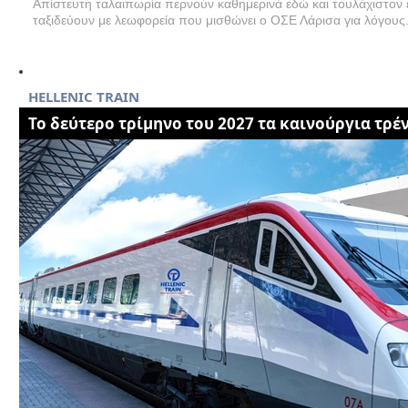
Απίστευτη ταλαιπωρία περνούν καθημερινά εδώ και τουλάχιστον 
ταξιδεύουν με λεωφορεία που μισθώνει ο ΟΣΕ Λάρισα για λόγους.
HELLENIC TRAIN
Το δεύτερο τρίμηνο του 2027 τα καινούργια τρέ