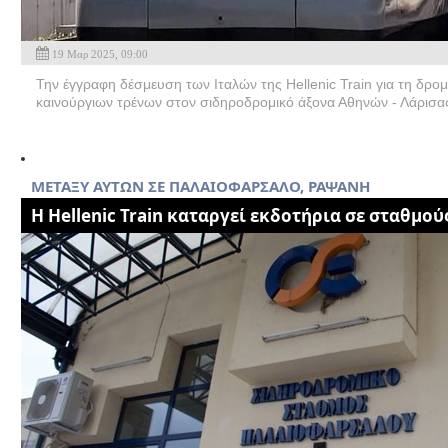
19 Μαρ 2025, 09:00
Την έγγραφη δέσμευση των Ιταλών της Hellenic Train για τη δρο
καινούργιων τρένων στον σιδηροδρομικό άξονα Αθηνών - Λάρισας
ΜΕΤΑΞΥ ΑΥΤΩΝ ΣΕ ΠΑΛΑΙΟΦΑΡΣΑΛΟ, ΡΑΨΑΝΗ
H Hellenic Train καταργεί εκδοτήρια σε σταθμού