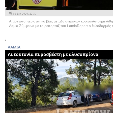
01 Σεπ 2020, 22:30
Απίστευτο περιστατικό βίας μεταξύ ανήλικων κοριτσιών σημειώθη
Λαμία.Σύμφωνα με το ρεπορτάζ του LamiaReport ο ξυλοδαρμός τη
ΛΑΜΙΑ
Aυτοκτονία πυροσβέστη με αλυσοπρίονο!