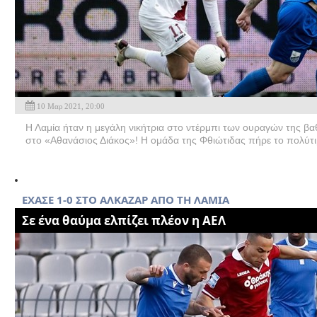
10 Μαρ 2021, 20:00
Η Λαμία ήταν η μεγάλη νικήτρια στο ντέρμπι των ουραγών της β
στο «Αθανάσιος Διάκος»! Η ομάδα της Φθιώτιδας πήρε το πολύτι
EXAΣΕ 1-0 ΣΤΟ ΑΛΚΑΖΑΡ ΑΠΟ ΤΗ ΛΑΜΙΑ
Σε ένα θαύμα ελπίζει πλέον η ΑΕΛ