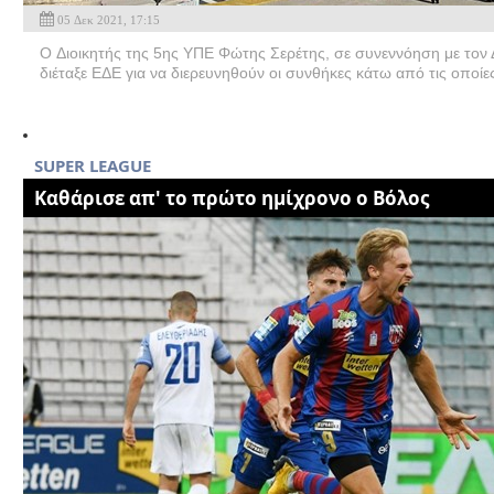
05 Δεκ 2021, 17:15
O Διοικητής της 5ης ΥΠΕ Φώτης Σερέτης, σε συνεννόηση με τον 
διέταξε ΕΔΕ για να διερευνηθούν οι συνθήκες κάτω από τις οποίε
SUPER LEAGUE
Καθάρισε απ' το πρώτο ημίχρονο ο Βόλος