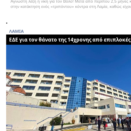
Άγνωστη λέξη η νίκη για τον Βόλο! Μετά από περίπου 2,5 μήνες κ
στην κατάκτηση ενός «τριπόντου» κόντρα στη Λαμία, καθώς είχαν
ΛΑΜΙΑ
ΕΔΕ για τον θάνατο της 14χρονης από επιπλοκέ