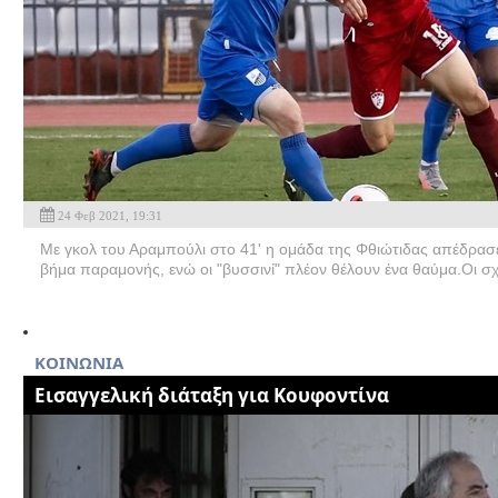
24 Φεβ 2021, 19:31
Με γκολ του Αραμπούλι στο 41' η ομάδα της Φθιώτιδας απέδρασε 
βήμα παραμονής, ενώ οι "βυσσινί" πλέον θέλουν ένα θαύμα.Οι σ
ΚΟΙΝΩΝΙΑ
Εισαγγελική διάταξη για Κουφοντίνα