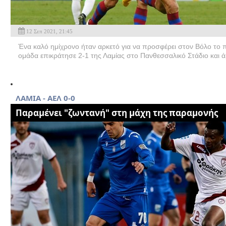
12 Σεπ 2021, 21:45
Ένα καλό ημίχρονο ήταν αρκετό για να προσφέρει στον Βόλο το 
ομάδα επικράτησε 2-1 της Λαμίας στο Πανθεσσαλικό Στάδιο και άρχ
ΛΑΜΙΑ - ΑΕΛ 0-0
Παραμένει "ζωντανή" στη μάχη της παραμονής