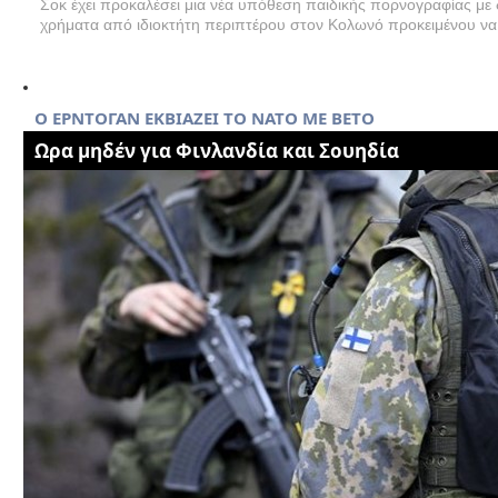
Σοκ έχει προκαλέσει μια νέα υπόθεση παιδικής πορνογραφίας με
χρήματα από ιδιοκτήτη περιπτέρου στον Κολωνό προκειμένου να 
Ο EΡΝΤΟΓΑΝ ΕΚΒΙΑΖΕΙ ΤΟ ΝΑΤΟ ΜΕ ΒΕΤΟ
Ωρα μηδέν για Φινλανδία και Σουηδία