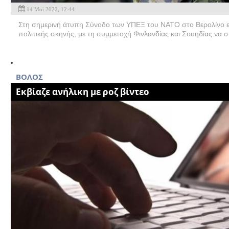
14 Μαϊ 2022, 12:44
Στη σημερινή άτυπη Σύνοδο των ΥΠΕΞ του ΝΑΤΟ στο Βερολίνο εί
πολιτικής σκηνής, με τη συμμετοχή Φινλανδίας και Σουηδίας να σ
ΒΟΛΟΣ
Εκβίαζε ανήλικη με ροζ βίντεο