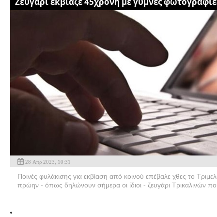
Ζευγάρι εκβίαζε 45χρονη με γυμνές φωτογραφίε
28 Απρ 2023, 10:31
Ποινές φυλάκισης για εκβίαση από κοινού επέβαλε χθες το Τριμε
πρώην - όπως δηλώνουν σήμερα οι ίδιοι - ζευγάρι Τρικαλινών πο