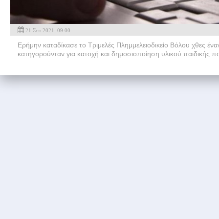
21 Σεπ 2021, 09:00
Ερήμην καταδίκασε το Τριμελές Πλημμελειοδικείο Βόλου χθες έν
κατηγορούνταν για κατοχή και δημοσιοποίηση υλικού παιδικής 