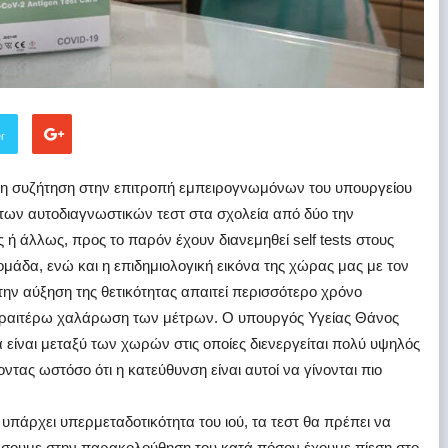
er
η συζήτηση στην επιτροπή εμπειρογνωμόνων του υπουργείου
 των αυτοδιαγνωστικών τεστ στα σχολεία από δύο την
ή άλλως, προς το παρόν έχουν διανεμηθεί self tests στους
μάδα, ενώ και η επιδημιολογική εικόνα της χώρας μας με τον
ν αύξηση της θετικότητας απαιτεί περισσότερο χρόνο
εραιτέρω χαλάρωση των μέτρων. Ο υπουργός Υγείας Θάνος
 είναι μεταξύ των χωρών στις οποίες διενεργείται πολύ υψηλός
ας ωστόσο ότι η κατεύθυνση είναι αυτοί να γίνονται πιο
ταν υπάρχει υπερμεταδοτικότητα του ιού, τα τεστ θα πρέπει να
τιάσουμε στην παρακολούθηση του κατά πόσον έχουμε πίεση στο