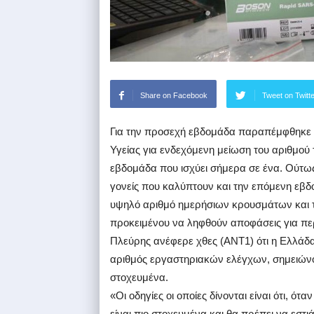
Share on Facebook
Tweet on Twitt
Για την προσεχή εβδομάδα παραπέμφθηκε 
Υγείας για ενδεχόμενη μείωση του αριθμού
εβδομάδα που ισχύει σήμερα σε ένα. Ούτως 
γονείς που καλύπτουν και την επόμενη εβδο
υψηλό αριθμό ημερήσιων κρουσμάτων και τη
προκειμένου να ληφθούν αποφάσεις για π
Πλεύρης ανέφερε χθες (ΑΝΤ1) ότι η Ελλάδα
αριθμός εργαστηριακών ελέγχων, σημειώνοντ
στοχευμένα.
«Οι οδηγίες οι οποίες δίνονται είναι ότι, ό
είναι πιο στοχευμένα και θα πρέπει να εσ