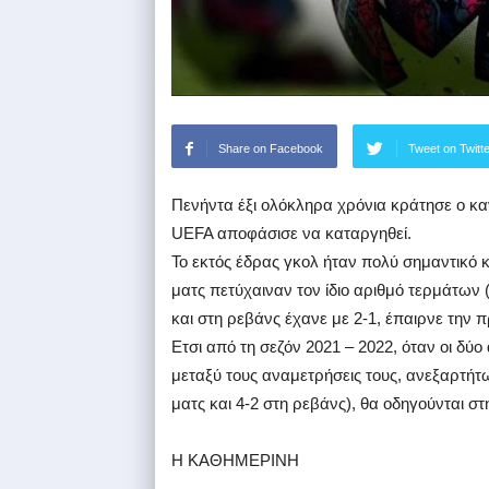
Share on Facebook
Tweet on Twitt
Πενήντα έξι ολόκληρα χρόνια κράτησε ο κα
UEFA αποφάσισε να καταργηθεί.
Το εκτός έδρας γκολ ήταν πολύ σημαντικό κι
ματς πετύχαιναν τον ίδιο αριθμό τερμάτων (
και στη ρεβάνς έχανε με 2-1, έπαιρνε την 
Ετσι από τη σεζόν 2021 – 2022, όταν οι δύο
μεταξύ τους αναμετρήσεις τους, ανεξαρτήτω
ματς και 4-2 στη ρεβάνς), θα οδηγούνται σ
H KAΘΗΜΕΡΙΝΗ