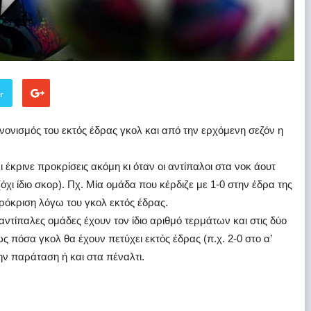
er
νονισμός του εκτός έδρας γκολ και από την ερχόμενη σεζόν η
 έκρινε προκρίσεις ακόμη κι όταν οι αντίπαλοι στα νοκ άουτ
όχι ίδιο σκορ). Πχ. Μία ομάδα που κέρδιζε με 1-0 στην έδρα της
πρόκριση λόγω του γκολ εκτός έδρας.
 αντίπαλες ομάδες έχουν τον ίδιο αριθμό τερμάτων και στις δύο
ς πόσα γκολ θα έχουν πετύχει εκτός έδρας (π.χ. 2-0 στο α’
την παράταση ή και στα πέναλτι.