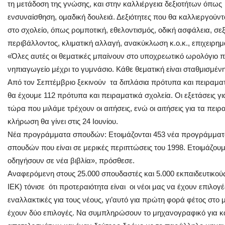
τη μετάδοση της γνώσης, και στην καλλιέργεια δεξιοτήτων όπως
ενσυναίσθηση, ομαδική δουλειά. Δεξιότητες που θα καλλιεργούν
στο σχολείο, όπως ρομποτική, εθελοντισμός, οδική ασφάλεια, σ
περιβάλλοντος, κλιματική αλλαγή, ανακύκλωση κ.ο.κ., επιχειρημ
«Όλες αυτές οι θεματικές μπαίνουν στο υποχρεωτικό ωρολόγιο 
νηπιαγωγείο μέχρι το γυμνάσιο. Κάθε θεματική είναι σταθμισμένη
Από τον Σεπτέμβριο ξεκινούν τα διπλάσια πρότυπα και πειραματ
θα έχουμε 112 πρότυπα και πειραματικά σχολεία. Οι εξετάσεις για
τώρα που μιλάμε τρέχουν οι αιτήσεις, ενώ οι αιτήσεις για τα πει
κλήρωση θα γίνει στις 24 Ιουνίου.
Νέα προγράμματα σπουδών: Ετοιμάζονται 453 νέα προγράμμα
σπουδών που είναι σε μερικές περιπτώσεις του 1998. Ετοιμάζο
οδηγήσουν σε νέα βιβλία», πρόσθεσε.
Αναφερόμενη στους 25.000 σπουδαστές και 5.000 εκπαιδευτικού
ΙΕΚ) τόνισε ότι προτεραιότητα είναι οι νέοι μας να έχουν επιλογές
εναλλακτικές για τους νέους, γι’αυτό για πρώτη φορά φέτος στο
έχουν δύο επιλογές. Να συμπληρώσουν το μηχανογραφικό για κ