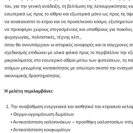
του, για την γενική ανάδειξη, τη βελτίωση της λειτουργικότητας κα
εσωτερικά ως προς το αίθριο και εξωτερικά μόνο ως προς τις όψ
να ανακαινιστεί το κτίριο και να προσελκύσει κόσμο, εξυπηρετώ
να προσφέρει χώρους στεγασμένους και υπαίθριους για ποικίλες
ψυχαγωγίας, πολιτιστικές, τέχνης κλπ.,
όπου θα συνυπάρχουν οι ιστορικές αναφορές και οι σύγχρονες 
σχεδιασμός επιδιώκει με υλικά φιλικά προς το περιβάλλον την εξ
μικροκλίματος στο εσωτερικό αίθριο μέσω των φυτεύσεων, τη π
ατόμων μειωμένης κινητικότητας με απώτερο σκοπό την ενίσχυση
οικονομικής δραστηριότητας.
Η μελέτη περιλαμβάνει:
Την αναβάθμιση ενεργειακά και αισθητικά του κτιριακού κελύ
• Θερμο-υγρομόνωση δωμάτων
• Αντικατάσταση υαλοπινάκων – προσθήκη υαλοστασίων στέ
• Αντικατάσταση κουφωμάτων