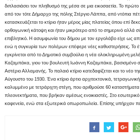
διπλασιάσει τον πληθυσμό της μέσα σε μια εικοσαετία. Το πρώτο
από τον τότε Δήμαρχο της πόλης Στέργιο Λάππα, από ντόπια πέ
κατασκευάζεται το κτίριο ήταν μέρος μίας πλατείας όπου επί δεκα
ορθογωνική κάτοψη και ήταν μικρότερο από το σημερινό αλλά 
επιβλητικό. Η ασυμφωνία του δήμου με τον εργολάβο είχε ως απο
ενώ η συγκυρία των πολέμων επέφερε νέες καθυστερήσεις. Το έ
εγκρίνεται από το Δημοτικό συμβούλιο η νέα ολοκληρωμένη μελέτ
Καζαμπάκα, γιου του βουλευτή Ιωάννη Καζαμπάκα, βασισμένο σε
Αστέριο Αλλαμανής. Το παλαιό κτίριο κατεδαφίζεται και το νέο τη
Αύγουστο του 1930. Ένα κτίριο άρτιο αρχιτεκτονικά, τετραγωνικ
καλυμμένο με τετράριχτη στέγη, που αριθμούσε 60 καταστήματα 
πλεονεκτήματα, που βρήκαν αμέσως ενοικιαστές. Στο εσωτερικό
καφενεία, ενώ στα εξωτερικά οπωροπωλεία. Επίσης υπήρχαν πά