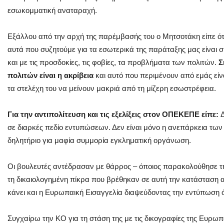
εσωκομματική αναταραχή.
Εξάλλου από την αρχή της παρέμβασής του ο Μητσοτάκη είπε ότ
αυτά που συζητούμε για τα εσωτερικά της παράταξης μας είναι 
και με τις προσδοκίες, τις φοβίες, τα προβλήματα των πολιτών.
Σ
πολιτών είναι η ακρίβεια
και αυτό που περιμένουν από εμάς εί
τα στελέχη του να μείνουν μακριά από τη μίζερη εσωστρέφεια.
Για την αντιπολίτευση και τις εξελίξεις στον ΟΠΕΚΕΠΕ είπε:
σε διαρκές πεδίο εντυπώσεων. Δεν είναι μόνο η ανεπάρκεια τω
δηλητήριο για μαφία συμμορία εγκληματική οργάνωση.
Οι βουλευτές αντέδρασαν με θάρρος – όποιος παρακολούθησε τη
τη δικαιολογημένη πίκρα που βρέθηκαν σε αυτή την κατάσταση α
κάνει και η Ευρωπαική Εισαγγελία διαψεύδοντας την εντύπωση ότ
Συγχαίρω την ΚΟ για τη στάση της με τις δικογραφίες της Ευρωπ