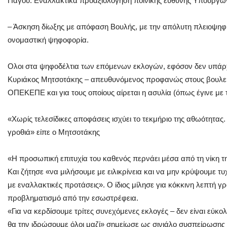
Πάγου. Εναλλακτικά προαξιολόγηση ποινικής ευθύνης Υπουργών 
– Άσκηση δίωξης με απόφαση Βουλής, με την απόλυτη πλειοψηφί
ονομαστική ψηφοφορία.
Ολοι στα ψηφοδέλτια των επόμενων εκλογών, εφόσον δεν υπάρχε
Κυριάκος Μητσοτάκης – απευθυνόμενος προφανώς στους βουλευτ
ΟΠΕΚΕΠΕ και για τους οποίους αίρεται η ασυλία (όπως έγινε με
«Χωρίς τελεσίδικες αποφάσεις ισχύει το τεκμήριο της αθωότητας
γροθιά» είπε ο Μητσοτάκης
«Η προσωπική επιτυχία του καθενός περνάει μέσα από τη νίκη 
Και ζήτησε «να μιλήσουμε με ειλικρίνεια και να μην κρύψουμε τυ
με εναλλακτικές προτάσεις». Ο ίδιος μίλησε για κόκκινη λεπτή γ
προβληματισμό από την εσωστρέφεια.
«Για να κερδίσουμε τρίτες συνεχόμενες εκλογές – δεν είναι εύκο
θα την ιδρώσουμε όλοι μαζί» σημείωσε ως σινιάλο συσπείρωσης