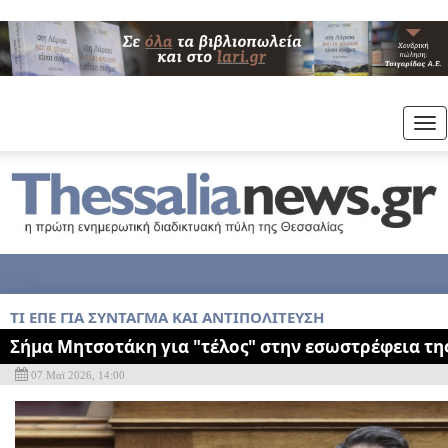
Tog
nav
ΤΙ ΕΠΕ ΓΙΑ ΣΥΝΤΑΓΜΑ KAI ΑΝΤΙΠΟΛΙΤΕΥΣΗ
Σήμα Μητσοτάκη για "τέλος" στην εσωστρέφεια τη
07 Μαϊ 2026, 14:00