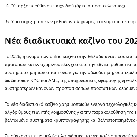
Ύπαρξη υπεύθυνου παιχνιδιού (όρια, αυτοαποκλεισμός).
Υποστήριξη τοπικών μεθόδων πληρωμής και νόμισμα σε ευρ
Νέα διαδικτυακά καζίνο του 20
Το 2026, η αγορά των online καζίνο στην Ελλάδα αναπτύσσεται
προτύπων και ενισχυμένου ελέγχου από την εθνική ρυθμιστική α
αυστηροποίηση των απαιτήσεων για την αδειοδότηση, συμπερι
διαδικασιών KYC και AML, της υποχρεωτικής εφαρμογής εργαλεί
αυστηρότερων κανόνων προστασίας των προσωπικών δεδομέν
Τα νέα διαδικτυακά καζίνο χρησιμοποιούν ενεργά τεχνολογικές κ
αλγόριθμους τεχνητής νοημοσύνης για την παρακολούθηση της 
βελτιωμένα συστήματα κρυπτογράφησης και βελτιστοποιημένες δ
Σε σύγκριση με τις παλιές πλατφόρμες, τα νέα καζίνο προσφέρ