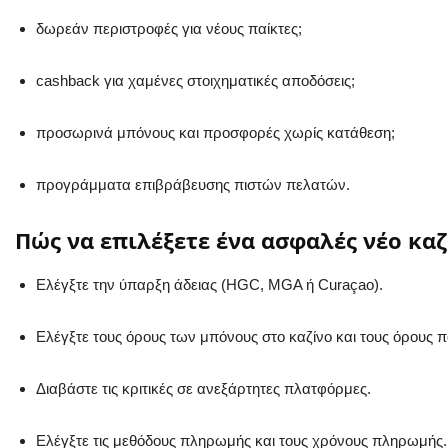
δωρεάν περιστροφές για νέους παίκτες;
cashback για χαμένες στοιχηματικές αποδόσεις;
προσωρινά μπόνους και προσφορές χωρίς κατάθεση;
προγράμματα επιβράβευσης πιστών πελατών.
Πώς να επιλέξετε ένα ασφαλές νέο καζ
Ελέγξτε την ύπαρξη άδειας (HGC, MGA ή Curaçao).
Ελέγξτε τους όρους των μπόνους στο καζίνο και τους όρους 
Διαβάστε τις κριτικές σε ανεξάρτητες πλατφόρμες.
Ελέγξτε τις μεθόδους πληρωμής και τους χρόνους πληρωμής.