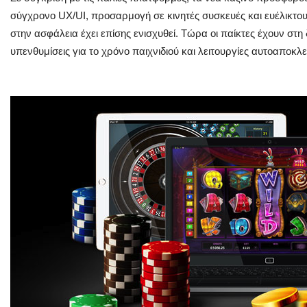
σύγχρονο UX/UI, προσαρμογή σε κινητές συσκευές και ευέλικτο
στην ασφάλεια έχει επίσης ενισχυθεί. Τώρα οι παίκτες έχουν στη
υπενθυμίσεις για το χρόνο παιχνιδιού και λειτουργίες αυτοαποκλε