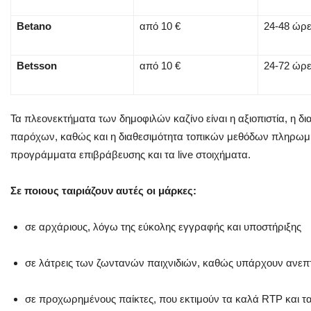
Betano
από 10 €
24-48 ώρ
Betsson
από 10 €
24-72 ώρ
Τα πλεονεκτήματα των δημοφιλών καζίνο είναι η αξιοπιστία, η δια
παρόχων, καθώς και η διαθεσιμότητα τοπικών μεθόδων πληρωμή
προγράμματα επιβράβευσης και τα live στοιχήματα.
Σε ποιους ταιριάζουν αυτές οι μάρκες:
σε αρχάριους, λόγω της εύκολης εγγραφής και υποστήριξης
σε λάτρεις των ζωντανών παιχνιδιών, καθώς υπάρχουν ανεπτ
σε προχωρημένους παίκτες, που εκτιμούν τα καλά RTP και 