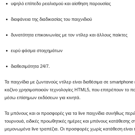
υψηλό επίπεδο ρεαλισμού και αίσθηση παρουσίας
διαφάνεια της διαδικασίας του παιχνιδιού
δυνατότητα επικοινωνίας με τον ντίλερ και άλλους παίκτες
ευρύ φάσμα στοιχημάτων
διαθεσιμότητα 24/7.
Τα παιχνίδια με ζωντανούς ντίλερ είναι διαθέσιμα σε smartphone κ
καζίνο χρησιμοποιούν τεχνολογίες HTML5, που επιτρέπουν το π
μέσω επίσημων εκδόσεων για κινητά.
Τα μπόνους και οι προσφορές για τα live παιχνίδια συνήθως περ
τουρνουά, ειδικές προωθητικές ημέρες και μπόνους κατάθεσης στο
μεμονωμένα live τραπέζια. Οι προσφορές χωρίς κατάθεση είναι π