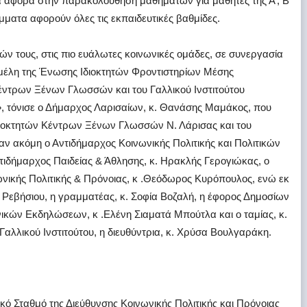
α αφορά στην παρακολούθηση μαθημάτων για μαθητές της Α’, Β’
μματα αφορούν όλες τις εκπαιδευτικές βαθμίδες.
ν τους, στις πιο ευάλωτες κοινωνικές ομάδες, σε συνεργασία
α μέλη της Ένωσης Ιδιοκτητών Φροντιστηρίων Μέσης
ντρων Ξένων Γλωσσών και του Γαλλικού Ινστιτούτου
ο», τόνισε ο Δήμαρχος Λαρισαίων, κ. Θανάσης Μαμάκος, που
Ιδιοκτητών Κέντρων Ξένων Γλωσσών Ν. Λάρισας και του
χαν ακόμη ο Αντιδήμαρχος Κοινωνικής Πολιτικής και Πολιτικών
τιδήμαρχος Παιδείας & Άθλησης, κ. Ηρακλής Γερογιώκας, ο
ωνικής Πολιτικής & Πρόνοιας, κ .Θεόδωρος Κυρόπουλος, ενώ εκ
 Ρεβήσιου, η γραμματέας, κ. Σοφία Βοζαλή, η έφορος Δημοσίων
ικών Εκδηλώσεων, κ .Ελένη Σιαματά Μπούτλα και ο ταμίας, κ.
αλλικού Ινστιτούτου, η διευθύντρια, κ. Χρύσα Βουλγαράκη.
κό Σταθμό της Διεύθυνσης Κοινωνικής Πολιτικής και Πρόνοιας