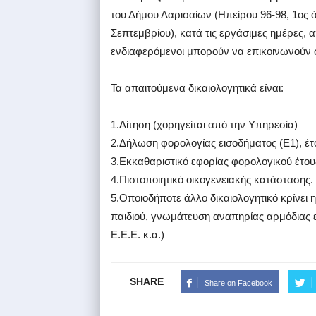
του Δήμου Λαρισαίων (Ηπείρου 96-98, 1ος 
Σεπτεμβρίου), κατά τις εργάσιμες ημέρες, α
ενδιαφερόμενοι μπορούν να επικοινωνούν σ
Τα απαιτούμενα δικαιολογητικά είναι:
1.Αίτηση (χορηγείται από την Υπηρεσία)
2.Δήλωση φορολογίας εισοδήματος (Ε1), έτ
3.Εκκαθαριστικό εφορίας φορολογικού έτου
4.Πιστοποιητικό οικογενειακής κατάστασης.
5.Οποιοδήποτε άλλο δικαιολογητικό κρίνει η
παιδιού, γνωμάτευση αναπηρίας αρμόδιας ε
Ε.Ε.Ε. κ.α.)
SHARE
Share on Facebook