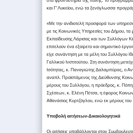
στα φροντιστήρια της πόλης. Το πρόγραμμ
και Γ’ Λυκείου, ενώ τα ξενόγλωσσα προγρά
«Με την ανιδιοτελή προσφορά των υπηρεσιώ
με τις Κοινωνικές Υπηρεσίες του Δήμου, τ
Εκπαίδευσης Λάρισας και των Συλλόγων Κέ
επιτελούν ένα εξαίρετο και σημαντικό έργ
είχε συνάντηση με τα μέλη του Συλλόγου 
Γαλλικού Ινστιτούτου. Στη συνάντηση μετεί
Ισότητας, κ. Παναγιώτης Δαλαμπύρας, ο Αν
αναπλ. Προϊστάμενος της Διεύθυνσης Κοιν
μέρους του Συλλόγου, η πρόεδρος, κ. Πόπη
Σχέσεων, κ. Ελένη Πέτσα, η έφορος Κοινων
Αθανάσιος Κυρτζόγλου, ενώ εκ μέρους του Γ
Υποβολή αιτήσεων-Δικαιολογητικά
Οι αιτήσεις υποβάλλονται στον Συμβουλευτι