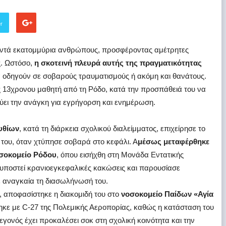
er
κοντά εκατομμύρια ανθρώπους, προσφέροντας αμέτρητες
ς. Ωστόσο,
η σκοτεινή πλευρά αυτής της πραγματικότητας
ά οδηγούν σε σοβαρούς τραυματισμούς ή ακόμη και θανάτους.
ς 13χρονου μαθητή από τη Ρόδο, κατά την προσπάθειά του να
νύει την ανάγκη για εγρήγορση και ενημέρωση.
υθίων
, κατά τη διάρκεια σχολικού διαλείμματος, επιχείρησε το
του, όταν χτύπησε σοβαρά στο κεφάλι. Α
μέσως μεταφέρθηκε
σοκομείο Ρόδου
, όπου εισήχθη στη Μονάδα Εντατικής
ε υποστεί κρανιοεγκεφαλικές κακώσεις και παρουσίασε
σε αναγκαία τη διασωλήνωσή του.
 αποφασίστηκε η διακομιδή του στο
νοσοκομείο Παίδων «Αγία
κε με C-27 της Πολεμικής Αεροπορίας, καθώς η κατάσταση του
γεγονός έχει προκαλέσει σοκ στη σχολική κοινότητα και την