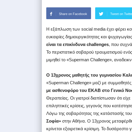
Share on Facebook
Tweet on Twitt
Η εξάπλωση των social media έχει φέρει 
ευκαιρίες δημιουργικότητας και ψυχαγωγία
είναι τα επικίνδυνα challenges
, που συχν
Το περιστατικό σοβαρού τραυματισμού ενό
μιμηθεί το «Superman Challenge», αναδεικ
Ο 13χρονος μαθητής του γυμνασίου Καλ
«Superman Challenge» μαζί με συμμαθητές 
με ασθενοφόρο του ΕΚΑΒ στο Γενικό Νο
Θεραπείας. Οι γιατροί διαπίστωσαν ότι είχ
επιληπτικές κρίσεις, γεγονός που κατέστη
Λόγω της σοβαρότητας της κατάστασής του,
Σοφία»
στην Αθήνα. Ο 13χρονος μεταφέρθη
κρίνεται εξαιρετικά κρίσιμη. Το δυσάρεστο 