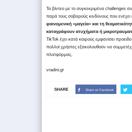
Τα βίντεο με το συγκεκριμένα challenges σ
παρά τους σοβαρούς κινδύνους που ενέχει 
φαινομενική «μαγεία» και τη θεαματικότ
καταγράφουν ατυχήματα ή μικροτραυματι
TikTok έχει κατά καιρούς εμφανίσει προειδ
πολλοί χρήστες εξακολουθούν να συμμετέχο
πλατφόρμας.
vradini.gr
SHARE
Share on Facebook