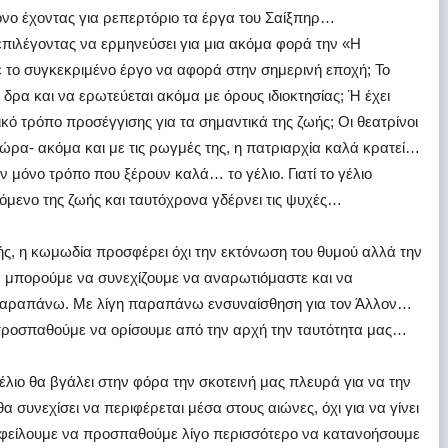
όνο έχοντας για ρεπερτόριο τα έργα του Σαίξπηρ…
πιλέγοντας να ερμηνεύσει για μια ακόμα φορά την «Η
 το συγκεκριμένο έργο να αφορά στην σημερινή εποχή; Το
 δρα και να ερωτεύεται ακόμα με όρους ιδιοκτησίας; Ή έχει
ικό τρόπο προσέγγισης για τα σημαντικά της ζωής; Οι θεατρίνοι
τώρα- ακόμα και με τις ρωγμές της, η πατριαρχία καλά κρατεί…
ν μόνο τρόπο που ξέρουν καλά… το γέλιο. Γιατί το γέλιο
νόμενο της ζωής και ταυτόχρονα γδέρνει τις ψυχές…
ής, η κωμωδία προσφέρει όχι την εκτόνωση του θυμού αλλά την
να μπορούμε να συνεχίζουμε να αναρωτιόμαστε και να
ο παραπάνω. Με λίγη παραπάνω ενσυναίσθηση για τον Άλλον…
 προσπαθούμε να ορίσουμε από την αρχή την ταυτότητα μας…
γέλιο θα βγάλει στην φόρα την σκοτεινή μας πλευρά για να την
α συνεχίσει να περιφέρεται μέσα στους αιώνες, όχι για να γίνει
 οφείλουμε να προσπαθούμε λίγο περισσότερο να κατανοήσουμε