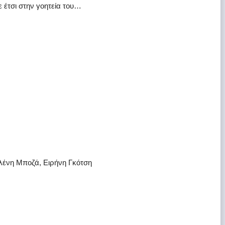
ε έτσι στην γοητεία του…
λένη Μποζά, Ειρήνη Γκότση