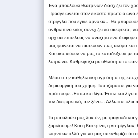
Ένα μπουλούκι θεατρίνων διασχίζει τον χρ
Προσγειώνεται στον εικοστό πρώτο αιώνα ε
στρίγγλα που έγινε αρνάκι»… θα μπορούσε
ανθρώπινο είδος συνεχίζει να σκέφτεται, να
αρχίσει επιτέλους να αναζητά ένα διαφορετ
μας φαίνεται να πιστεύουν πως ακόμα και 
Και σκοπεύουν να μας το καταδείξουν με το
λυτρώνει. Καθρεφτίζει με αθωότητα το φαι
Μέσα στην καθηλωτική αγριότητα της εποχ
δημιουργική του χρήση. Ταυτιζόμαστε για 
πράττουμε .Έστω και λίγο. Έστω και λίγ
τον διαφορετικό, τον ξένο… Άλλωστε όλοι
Το μπουλούκι μας λοιπόν, με τραγούδι και 
ξορκίσουμε! Και η Κατερίνα, η «στρίγγλα», θ
«αρνάκι» αλλά για να μας υπενθυμίζει ότι