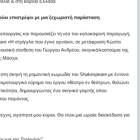
σαλία & στη Βόρεια Ελλάδα
ύκι επιστρέφει με μια ξεχωριστή παράσταση
ειτουργίας και παρουσιάζει τη νέα του καλοκαιρινή παραγωγή,
eare «Η στρίγγλα που έγινε αρνάκι», σε μετάφραση Κώστα
ουσική σύνθεση του Γιώργου Ανδρέου, σκηνικά/κοστούμια της
ας Μάσχα.
στη σκηνή τη ρομαντική κωμωδία του Shakespeare με έντονα
 δραματουργικό εύρημα του έργου «θέατρο εν θεάτρω», θολώνει
τικότητα, δημιουργώντας ένα σκηνικό γιορτής όπου
 του παρόντος.
 τέχνη, αγαπητοί μου κύριοι. Θα είναι μια ωραία διασκέδαση για
ρωμα της Στρίγγλας”