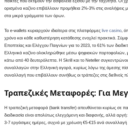
παίκτες που εκτιμούν την ασφάλεια εξίσου με την ταχύτητα. Οι
ορισμένα καζίνο επιβάλλουν προμήθεια 2%-3% στις αναλήψεις μέ
στα μικρά γράμματα των όρων.
Τα e-wallets κυριαρχούν ιδιαίτερα στις πλατφόρμες
live casino
, ό
χρόνο και κάθε καθυστέρηση κατάθεσης ενοχλεί πρακτικά. Σύμφ
Εποπτείας και Ελέγχου Παιγνίων για το 2023, το 61% των διαδ
Ελληνικά καζίνο ολοκληρώθηκε μέσω ψηφιακών πορτοφολιών, μ
κάτω από 40 δευτερόλεπτα. Η Skrill και το Neteller συγκεντρών
συναλλαγών στην Ελληνική αγορά, κυρίως λόγω της άμεσης πίσ
συναλλαγή που επιβάλλουν συνήθως οι τράπεζες στις διεθνείς 
Τραπεζικές Μεταφορές: Για Με
Η τραπεζική μεταφορά (bank transfer) απευθύνεται κυρίως σε π
διαδικασία είναι απολύτως ελεγχόμενη και διαφανής, αλλά αργή
3-7 εργάσιμες ημέρες, συχνά με χρέωση €5-€15 ανά συναλλαγή 