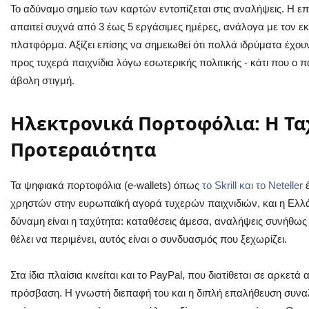
Το αδύναμο σημείο των καρτών εντοπίζεται στις αναλήψεις. Η 
απαιτεί συχνά από 3 έως 5 εργάσιμες ημέρες, ανάλογα με τον εκ
πλατφόρμα. Αξίζει επίσης να σημειωθεί ότι πολλά ιδρύματα έχο
προς τυχερά παιχνίδια λόγω εσωτερικής πολιτικής - κάτι που ο 
άβολη στιγμή.
Ηλεκτρονικά Πορτοφόλια: Η Τα
Προτεραιότητα
Τα ψηφιακά πορτοφόλια (e-wallets) όπως
το Skrill και το Neteller
έ
χρηστών στην ευρωπαϊκή αγορά τυχερών παιχνιδιών, και η Ελλά
δύναμη είναι η ταχύτητα: καταθέσεις άμεσα, αναλήψεις συνήθως 
θέλει να περιμένει, αυτός είναι ο συνδυασμός που ξεχωρίζει.
Στα ίδια πλαίσια κινείται και το PayPal, που διατίθεται σε αρκετ
πρόσβαση. Η γνωστή διεπαφή του και η διπλή επαλήθευση συναλ