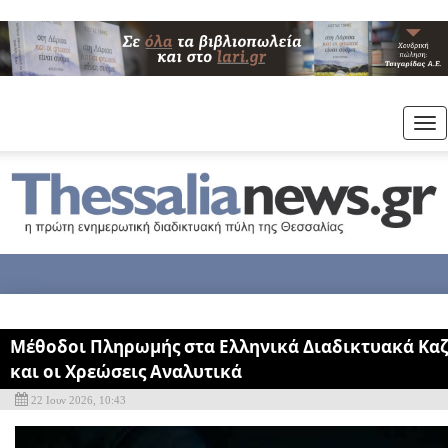
Tog
nav
Μέθοδοι Πληρωμής στα Ελληνικά Διαδικτυακά Καζί
και οι Χρεώσεις Αναλυτικά
22 Ιουν 2026, 10:43