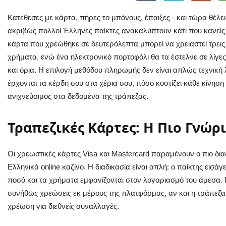
Κατέθεσες με κάρτα, πήρες το μπόνους, έπαιξες - και τώρα θέλε
ακριβώς πολλοί Έλληνες παίκτες ανακαλύπτουν κάτι που κανείς δ
κάρτα που χρεώθηκε σε δευτερόλεπτα μπορεί να χρειαστεί τρεις 
χρήματα, ενώ ένα ηλεκτρονικό πορτοφόλι θα τα έστελνε σε λίγε
και όρια. Η επιλογή μεθόδου πληρωμής δεν είναι απλώς τεχνική
έρχονται τα κέρδη σου στα χέρια σου, πόσο κοστίζει κάθε κίνησ
ανιχνεύσιμος στα δεδομένα της τράπεζας.
Τραπεζικές Κάρτες: Η Πιο Γνώρ
Οι χρεωστικές κάρτες Visa και Mastercard παραμένουν ο πιο δι
Ελληνικά online καζίνο. Η διαδικασία είναι απλή: ο παίκτης εισάγε
ποσό και τα χρήματα εμφανίζονται στον λογαριασμό του άμεσα.
συνήθως χρεώσεις εκ μέρους της πλατφόρμας, αν και η τράπεζα τ
χρέωση για διεθνείς συναλλαγές.