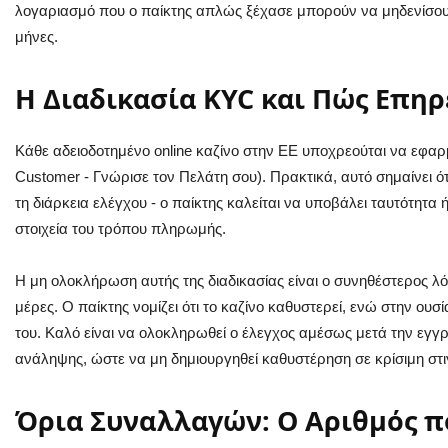
λογαριασμό που ο παίκτης απλώς ξέχασε μπορούν να μηδενίσου
μήνες.
Η Διαδικασία KYC και Πώς Επηρ
Κάθε αδειοδοτημένο online καζίνο στην ΕΕ υποχρεούται να εφαρ
Customer - Γνώρισε τον Πελάτη σου). Πρακτικά, αυτό σημαίνει ό
τη διάρκεια ελέγχου - ο παίκτης καλείται να υποβάλει ταυτότητα ή
στοιχεία του τρόπου πληρωμής.
Η μη ολοκλήρωση αυτής της διαδικασίας είναι ο συνηθέστερος λ
μέρες. Ο παίκτης νομίζει ότι το καζίνο καθυστερεί, ενώ στην ου
του. Καλό είναι να ολοκληρωθεί ο έλεγχος αμέσως μετά την εγ
ανάληψης, ώστε να μη δημιουργηθεί καθυστέρηση σε κρίσιμη στι
Όρια Συναλλαγών: Ο Αριθμός π