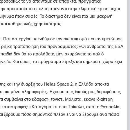
προσδοκώ: το να απαντάμε σε υπαρκτά, πραγματικά
ην προστασία του πολίτη απέναντι στην κλιματική κρίση μέχρι
ο μήνυμα ήταν σαφές: Το διάστημα δεν είναι πια μια μακρινή
 και καθημερινής χρηστικότητας.
. Παπαστεργίου υπενθύμισε τον σκεπτικισμό που αντιμετώπισε
η ριζική τροποποίηση του προγράμματος: «Οι άνθρωποι της ESA
παιδιά δεν θα το προλάβετε, μην ακυρώνετε το παλιό
γίνει”». Και όμως, το πρόγραμμα έτρεξε και σήμερα η χώρα έχει
ς και την έναρξη του Hellas Space 2, η Ελλάδα αποκτά
τε πια μόνο πληροφορίες. Έχουμε τους δικούς μας δορυφόρους
 συμβαίνει στο έδαφος», τόνισε. Μάλιστα, έκανε ιδιαίτερη
ς καταστροφές: «Κατάγομαι από τα Τρίκαλα, από τη Θεσσαλία,
, και ξέρουμε πόσο σημαντικό πλέον είναι να ξέρουμε ανά πάσα