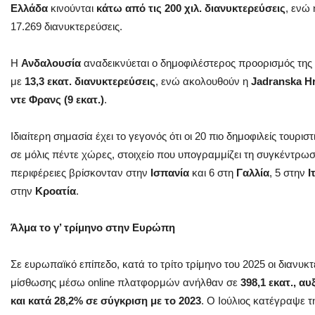
Ελλάδα
κινούνται
κάτω από τις 200 χιλ. διανυκτερεύσεις
, ενώ
17.269 διανυκτερεύσεις.
Η
Ανδαλουσία
αναδεικνύεται ο δημοφιλέστερος προορισμός της
με
13,3 εκατ. διανυκτερεύσεις
, ενώ ακολουθούν η
Jadranska Hr
ντε Φρανς (9 εκατ.)
.
Ιδιαίτερη σημασία έχει το γεγονός ότι οι 20 πιο δημοφιλείς τουρι
σε μόλις πέντε χώρες, στοιχείο που υπογραμμίζει τη συγκέντρωσ
περιφέρειες βρίσκονταν στην
Ισπανία
και 6 στη
Γαλλία
, 5 στην
Ι
στην
Κροατία
.
Άλμα το γ’ τρίμηνο στην Ευρώπη
Σε ευρωπαϊκό επίπεδο, κατά το τρίτο τρίμηνο του 2025 οι διανυ
μίσθωσης μέσω online πλατφορμών ανήλθαν σε
398,1 εκατ., α
και κατά 28,2% σε σύγκριση με το 2023
. Ο Ιούλιος κατέγραψε 