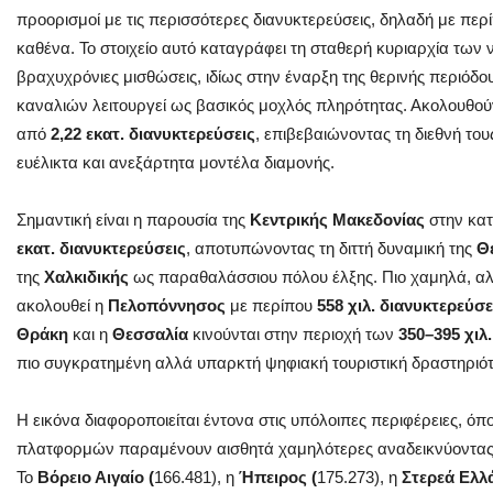
προορισμοί με τις περισσότερες διανυκτερεύσεις, δηλαδή με πε
καθένα. Το στοιχείο αυτό καταγράφει τη σταθερή κυριαρχία των
βραχυχρόνιες μισθώσεις, ιδίως στην έναρξη της θερινής περιόδ
καναλιών λειτουργεί ως βασικός μοχλός πληρότητας. Ακολουθο
από
2,22 εκατ. διανυκτερεύσεις
, επιβεβαιώνοντας τη διεθνή το
ευέλικτα και ανεξάρτητα μοντέλα διαμονής.
Σημαντική είναι η παρουσία της
Κεντρικής Μακεδονίας
στην κα
εκατ.
διανυκτερεύσεις
, αποτυπώνοντας τη διττή δυναμική της
Θ
της
Χαλκιδικής
ως παραθαλάσσιου πόλου έλξης. Πιο χαμηλά, αλλ
ακολουθεί η
Πελοπόννησος
με περίπου
558 χιλ. διανυκτερεύσε
Θράκη
και η
Θεσσαλία
κινούνται στην περιοχή των
350–395 χιλ
πιο συγκρατημένη αλλά υπαρκτή ψηφιακή τουριστική δραστηριότ
Η εικόνα διαφοροποιείται έντονα στις υπόλοιπες περιφέρειες, όπο
πλατφορμών παραμένουν αισθητά χαμηλότερες αναδεικνύοντας 
Το
Βόρειο Αιγαίο (
166.481), η
Ήπειρος (
175.273), η
Στερεά Ελλ