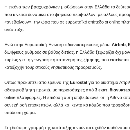
Η εικόνα των βραχυχρόνιων μισθώσεων στην Ελλάδα το δεύτερο
που κινείται δυναμικά στο ψηφιακό περιβάλλον, με άλλους προο
«ανεβαίνουν», την ώρα που σε ευρωπαϊκό επίπεδο οι online πλ
ανάπτυξη.
Ενώ στην Ευρωπαϊκή Ένωση οι διανυκτερεύσεις μέσω
Airbnb
,
διψήφιους ρυθμούς σε βάθος διετίας, η Ελλάδα ξεχωρίζει όχι μό
κυρίως για τη γεωγραφική κατανομή της ζήτησης, που εκτείνεται
κατεξοχήν τουριστικούς νησιωτικούς προορισμούς.
Όπως προκύπτει από έρευνα της
Eurostat
για το διάστημα Απριλ
αδιαμφισβήτητη πρωτιά, με περισσότερες από
3 εκατ. διανυκτε
online πλατφόρμες. Η επίδοση αυτή επιβεβαιώνει ότι η Αθήνα απο
συνεχή ροή επισκεπτών, αλλά και κεντρικό κόμβο που τροφοδοτεί
υπόλοιπη χώρα.
Στη δεύτερη γραμμή της κατάταξης κινούνται σχεδόν ισοδύναμα 