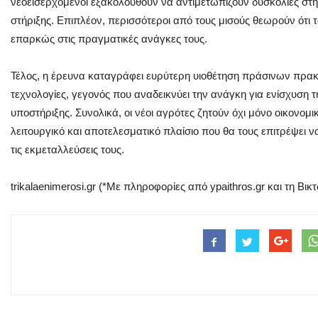
νεοεισερχόμενοι εξακολουθούν να αντιμετωπίζουν δυσκολίες στ
στήριξης. Επιπλέον, περισσότεροι από τους μισούς θεωρούν ότι
επαρκώς στις πραγματικές ανάγκες τους.
Τέλος, η έρευνα καταγράφει ευρύτερη υιοθέτηση πράσινων πρακ
τεχνολογίες, γεγονός που αναδεικνύει την ανάγκη για ενίσχυση τ
υποστήριξης. Συνολικά, οι νέοι αγρότες ζητούν όχι μόνο οικονομι
λειτουργικό και αποτελεσματικό πλαίσιο που θα τους επιτρέψει
τις εκμεταλλεύσεις τους.
trikalaenimerosi.gr (*Με πληροφορίες από ypaithros.gr και τη Β