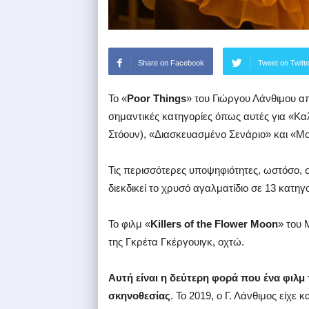
Share on Facebook
Tweet on Twitt
Το «
Poor Things
» του
Γιώργου Λάνθιμου
απ
σημαντικές κατηγορίες όπως αυτές για «Κα
Στόουν), «Διασκευασμένο Σενάριο» και «Μο
Τις περισσότερες υποψηφιότητες, ωστόσο,
διεκδικεί το χρυσό αγαλματίδιο σε 13 κατηγο
Το φιλμ «
Killers of the Flower Moon
» του 
της Γκρέτα Γκέργουιγκ, οχτώ.
Αυτή είναι η δεύτερη φορά που ένα φιλμ
σκηνοθεσίας
. Το 2019, ο Γ. Λάνθιμος είχε 