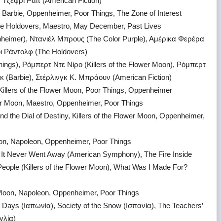
 Τζέφρι Ράιτ (American Fiction)
, Barbie, Oppenheimer, Poor Things, The Zone of Interest
The Holdovers, Maestro, May December, Past Lives
heimer), Ντανιέλ Μπρους (The Color Purple), Αμέρικα Φερέρα
ζόι Ράντολφ (The Holdovers)
ngs), Ρόμπερτ Ντε Νίρο (Killers of the Flower Moon), Ρόμπερτ
κ (Barbie), Στέρλινγκ Κ. Μπράουν (American Fiction)
 Killers of the Flower Moon, Poor Things, Oppenheimer
ower Moon, Maestro, Oppenheimer, Poor Things
nd the Dial of Destiny, Killers of the Flower Moon, Oppenheimer,
Moon, Napoleon, Oppenheimer, Poor Things
), It Never Went Away (American Symphony), The Fire Inside
eople (Killers of the Flower Moon), What Was I Made For?
er Moon, Napoleon, Oppenheimer, Poor Things
ct Days (Ιαπωνία), Society of the Snow (Ισπανία), The Teachers’
γλία)