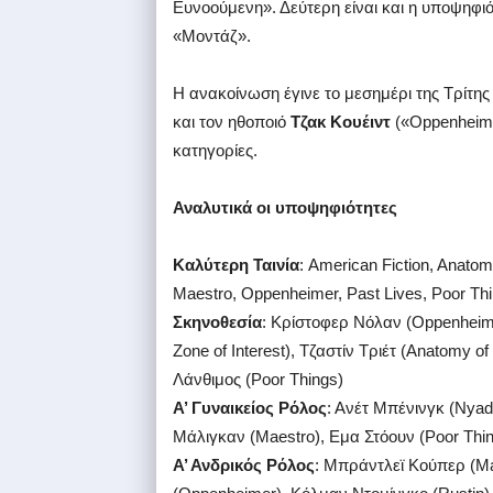
Ευνοούμενη». Δεύτερη είναι και η υποψηφι
«Μοντάζ».
H ανακοίνωση έγινε το μεσημέρι της Τρίτης
και τον ηθοποιό
Τζακ Κουέιντ
(«Oppenheime
κατηγορίες.
Αναλυτικά οι υποψηφιότητες
Καλύτερη Ταινία
: American Fiction, Anatomy
Maestro, Oppenheimer, Past Lives, Poor Thin
Σκηνοθεσία
: Κρίστοφερ Νόλαν (Oppenheime
Zone of Interest), Τζαστίν Τριέτ (Anatomy of
Λάνθιμος (Poor Things)
Α’ Γυναικείος Ρόλος
: Ανέτ Μπένινγκ (Nyad)
Μάλιγκαν (Maestro), Εμα Στόουν (Poor Thin
Α’ Ανδρικός Ρόλος
: Μπράντλεϊ Κούπερ (Mae