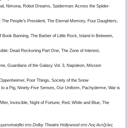
tal, Nimona, Robot Dreams, Spiderman: Across the Spider-
: The People’s President, The Eternal Memory, Four Daughters,
 Book Banning, The Barber of Little Rock, Island in Between,
sible: Dead Reckoning Part One, The Zone of Interest,
One, Guardians of the Galaxy Vol. 3, Napoleon, Mission
 Oppenheimer, Poor Things, Society of the Snow
er to a Pig, Ninety-Five Senses, Our Uniform, Pachyderme, War is
After, Invincible, Night of Fortune, Red, White and Blue, The
ατοποιηθεί στο Dolby Theatre Hollywood στο Λος Αντζελες