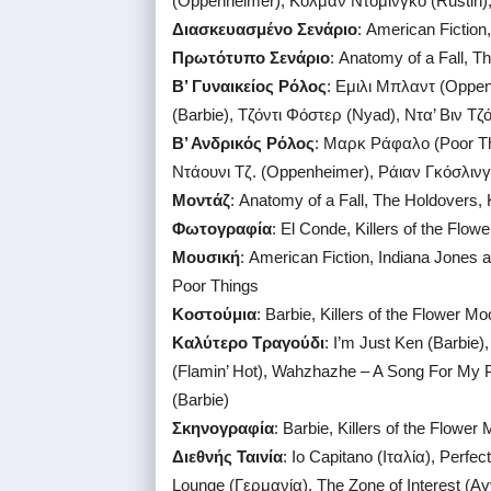
(Oppenheimer), Κόλμαν Ντομίνγκο (Rustin),
Διασκευασμένο Σενάριο
: American Fiction
Πρωτότυπο Σενάριο
: Anatomy of a Fall, 
Β’ Γυναικείος Ρόλος
: Εμιλι Μπλαντ (Oppen
(Barbie), Τζόντι Φόστερ (Nyad), Ντα’ Βιν Τ
Β’ Ανδρικός Ρόλος
: Μαρκ Ράφαλο (Poor Thi
Ντάουνι Τζ. (Oppenheimer), Ράιαν Γκόσλινγ
Μοντάζ
: Anatomy of a Fall, The Holdovers,
Φωτογραφία
: El Conde, Killers of the Fl
Μουσική
: American Fiction, Indiana Jones a
Poor Things
Κοστούμια
: Barbie, Killers of the Flower 
Καλύτερο Τραγούδι
: I’m Just Ken (Barbie
(Flamin’ Hot), Wahzhazhe – A Song For My P
(Barbie)
Σκηνογραφία
: Barbie, Killers of the Flow
Διεθνής Ταινία
: Io Capitano (Ιταλία), Perfe
Lounge (Γερμανία), The Zone of Interest (Αγ