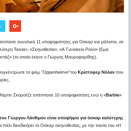
er
έσπασε συνολικά 11 υποψηφιότητες για
Οσκαρ
και μάλιστα, σε
λύτερη Ταινία», «Σκηνοθεσία», «Α΄Γυναικείο Ρόλο» (Εμα
ντάζ» (το οποίο έκανε ο Γιώργος Μαυροψαρίδης).
 συγκέντρωσε το φιλμ "Oppenheimer"του
Κρίστοφερ Νόλαν
που
ρίες.
Μάρτιν Σκορσέζε απέσπασε 10 υποψηφιότητες ενώ η «
Barbie
»
 του Γιώργου Λάνθιμου είναι υποψήφιο για όσκαρ καλύτερης
και πάλι διεκδικήσει το Οσκαρ σκηνοθεσίας, με την ταινία του «Η