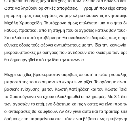
Ο πρωθυπουργός μέχρι και χθες το πρωί έλειπε στο Λονδίνο και
ώστε να ληφθούν οριστικές αποφάσεις. Η γραμμή που είχε αποφα
ρητορική προς τους αγρότες να μην κλιμακώσουν τις κινητοποι
Μιχάλη Χρυσοχοΐδη. Ταυτόχρονα όμως επιλέγεται μια πιο ήπια δια
καθώς, πρακτικά, από τη στιγμή που οι αγρότες κατέλαβαν τους
Στο πλαίσιο αυτό η κυβέρνηση θα αναδεικνύει διαρκώς πως η π
εθνικές οδούς τούς φέρνει αντιμέτωπους με την ίδια την κοινωνία
μικροσυμπλοκές με οδηγούς που αντιδρούν στο κλείσιμο των δρ
θα δημιουργηθεί από την ίδια την κοινωνία.
Μέχρι και χθες βρισκόμασταν ακριβώς σε αυτή τη φάση «ομαλής 
μπροστά της το πιο σημαντικό «χαρτί» να ρίξει. Το ορόσημο είνα
βασικής ενίσχυσης, με τον Κωστή Χατζηδάκη και τον Κώστα Τσι
τα Χριστούγεννα να έχουν ολοκληρωθεί οι πληρωμές. Με 3,1 δισ
των αγροτών το επόμενο διάστημα και τις γιορτές να είναι πρ
οι αντιδράσεις θα καμφθούν. Αν δεν γίνει αυτό και τα τρακτέρ ε
δρόμους είτε παραμείνουν εκεί, τότε είναι βέβαιο πως η κυβέρνη