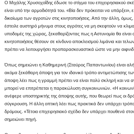
Ο Μιχάλης Χρυσοχοΐδης έδωσε το στίγμα του επιχειρησιακού σκ
είναι υπό την αρμοδιότητά του. «Βία δεν πρόκειται να υπάρξει»,
δικαίωμα των αγροτών στις κινητοποιήσεις. Από την άλλη, όμως
έστειλε αυστηρό μήνυμα στους αγρότες να μη σκεφτούν να κλιμα
υποδομές της χώρας, ξεκαθαρίζοντας πως η Αστυνομία θα είναι 
κινητοποιήσεις θέσουν σε κίνδυνο αποκλεισμού λιμάνια και τελων
πρέπει να λειτουργήσει προπαρασκευαστικά ώστε να μην αιφνιδι
Όπως σημειώνει η Καθημερινή (Σταύρος Παπαντωνίου) είναι αλ
ακόμα ξεκάθαρη άποψη για τον ιδανικό τρόπο αντιμετώπισης τω
άποψη λέει πως η γραμμή πρέπει να είναι πολύ σκληρή και να α
μπορεί να επιτρέπεται η παρακώλυση συγκοινωνιών. «Η κοινωνί
ανέφερε υποστηρικτής της άποψης αυτής, που θεωρεί πως οι δρό
σύγκρουση. Η άλλη οπτική λέει πως πρακτικά δεν υπάρχει τρό
δρόμους. «Τέτοιο επιχειρησιακό σχέδιο δεν υπάρχει πουθενά στ
σημειώνει πηγή.