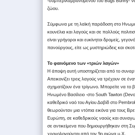
-συμπεριλαμβανομένου του Bugs Bunny- να
ζώου.
Σύμφωνα με τη λαϊκή παράδοση στο Ηνωμέ
κουνέλια και λαγούς και σε πολλούς πολιτι
είναι γρήγοροι και ευκίνητοι δρομείς, γεγον
πανούργους, είτε ως μυστηριώδεις και σκοτ
Το φαινόμενο των «τριών λαγών»
Η άποψη αυτή υποστηρίζεται από το συναρ
Απεικονίζει τρεις λαγούς να τρέχουν σε ένα
σχηματίζουν ένα τρίγωνο. Μπορείτε να το β
Ηνωμένο Βασίλειο -στο South Tawton (Devon)
καθεδρικό ναό του Αγίου Δαβίδ στο Pembrok
θεωρούνταν μια ντόπια εικόνα για τους Βρ
Ευρώπη, σε καθεδρικούς ναούς και συναγωγ
σε αντικείμενα που δημιουργήθηκαν στη Συρ
χρονολογούνται από τον 9ο αιώνα μ.Χ.