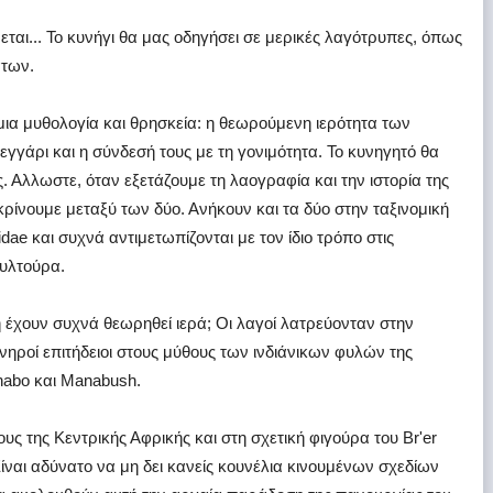
εται... Το κυνήγι θα μας οδηγήσει σε μερικές λαγότρυπες, όπως
άτων.
ια μυθολογία και θρησκεία: η θεωρούμενη ιερότητα των
εγγάρι και η σύνδεσή τους με τη γονιμότητα. Το κυνηγητό θα
 Αλλωστε, όταν εξετάζουμε τη λαογραφία και την ιστορία της
κρίνουμε μεταξύ των δύο. Ανήκουν και τα δύο στην ταξινομική
dae και συχνά αντιμετωπίζονται με τον ίδιο τρόπο στις
ουλτούρα.
 έχουν συχνά θεωρηθεί ιερά; Οι λαγοί λατρεύονταν στην
ονηροί επιτήδειοι στους μύθους των ινδιάνικων φυλών της
abo και Manabush.
υς της Κεντρικής Αφρικής και στη σχετική φιγούρα του Br'er
ίναι αδύνατο να μη δει κανείς κουνέλια κινουμένων σχεδίων