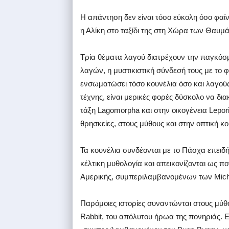
Η απάντηση δεν είναι τόσο εύκολη όσο φαίν
η Αλίκη στο ταξίδι της στη Χώρα των Θαυμ
Τρία θέματα λαγού διατρέχουν την παγκόσμ
λαγών, η μυστικιστική σύνδεσή τους με το φ
ενσωματώσει τόσο κουνέλια όσο και λαγούς.
τέχνης, είναι μερικές φορές δύσκολο να δια
τάξη Lagomorpha και στην οικογένεια Lepori
θρησκείες, στους μύθους και στην οπτική κ
Τα κουνέλια συνδέονται με το Πάσχα επειδή
κέλτικη μυθολογία και απεικονίζονται ως π
Αμερικής, συμπεριλαμβανομένων των Mich
Παρόμοιες ιστορίες συναντώνται στους μύθο
Rabbit, του απόλυτου ήρωα της πονηριάς. Ε