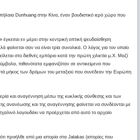
πήλαια Dunhuang στην Κίνα, έναν βουδιστικό ιερό χώρο που
 έγκειται εν μέρει στην κεντρική οπτική ψευδαίσθηση
ά φαίνεται σαν να είναι τρία συνολικά. Ο λόγος για τον οποίο
ίλεται στο διεθνές εμπόριο κατά την πρώτη χιλιετία μ.Χ. Μαζί
ύμβολα, πιθανότατα εμφανιζόταν σε αντικείμενα που
ατά μήκος των δρόμων του μεταξιού που συνέδεαν την Ευρώπη
μερία και αναγέννηση μέσω της κυκλικής σύνθεσης και των
ης ανανέωσης και της αναγέννησης φαίνεται να συνδέονται με
χαλινό λαγουδάκι να προέρχεται από αυτό το αρχαίο
τι προήλθε από μια ιστορία στα Jatakas (ιστορίες που