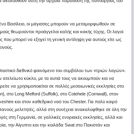
 ακολουθούν αυτή την αρχαία παράδοση της πανουργίας του
νο Βασίλειο, οι μάγισσες μπορούν να μεταμορφωθούν σε
σμούς θεωρούνται προάγγελοι καλής και κακής τύχης. Οι λαγοί
ός που μπορεί να εξηγεί τη γενική αντίληψη για αυτούς είτε ως
εινούς.
παστικό διεθνικό φαινόμενο του συμβόλου των «τριών λαγών».
ν ατελείωτο κύκλο, με τα αυτιά τους να ακουμπούν και να
ρείτε να χρησιμοποιείται σε πολλές μεσαιωνικές εκκλησίες στο
, στο Long Melford (Suffolk), στο Cotehele (Cornwall), στον
eshire και στον καθεδρικό ναό του Chester. Για πολύ καιρό
ετανούς μελετητές, αλλά στη συνέχεια ανακαλύφθηκε σε όλη την
ές στη Γερμανία, σε γαλλικές ενοριακές εκκλησίες, αλλά και
ία, την Αίγυπτο και την κοιλάδα Swat στο Πακιστάν και