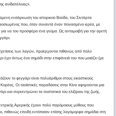
ς ανιδιοτέλειας».
γούμενη ενσάρκωση του ιστορικού Βούδα, του Σιντάρτα
φοσιωμένος που, όταν συναντά έναν πεινασμένο ιερέα, με
για να του προσφέρει ένα γεύμα. Ως ανταμοιβή για την αρετή
γγάρι.
συσχετίσεις των λαγών, προέρχονται πιθανώς από πολύ
ρι έχει όντως ένα σημάδι στην επιφάνειά του που μοιάζει (με
τάζουν το φεγγάρι είναι πολυάριθμοι στους εικαστικούς
ς Κορέας. Οι ταοϊστικές παραδόσεις στην Κίνα αφηγούνται μια
γάρι και συγκεντρώνει τα συστατικά του ελιξίριου της ζωής.
 Κεντρικής Αμερικής έχουν πολύ παρόμοιους μύθους που
ρι, πιθανώς επειδή εντόπισαν επίσης λαγόμορφα σημάδια στη