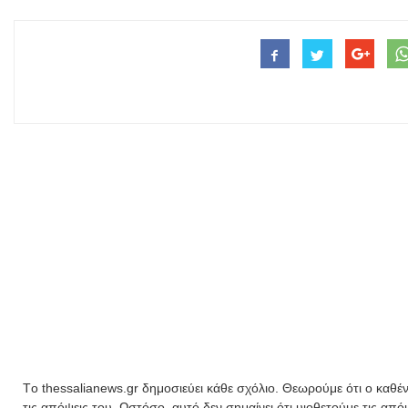
Tο thessalianews.gr δημοσιεύει κάθε σχόλιο. Θεωρούμε ότι ο καθέν
τις απόψεις του. Ωστόσο, αυτό δεν σημαίνει ότι υιοθετούμε τις απ